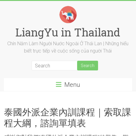
Skip
to
content
LiangYu in Thailand
Chín Năm Làm Người Nước Ngoài Ở Thái Lan | Những hiểu
biết trực tiếp về cuộc sống của người Thái
Menu
泰國外派企業內訓課程｜索取課
程大綱，諮詢單填表