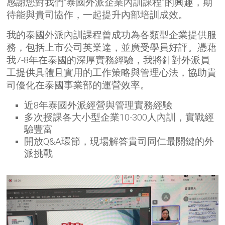
感謝您對我們“泰國外派企業內訓課程”的興趣，期
待能與貴司協作，一起提升內部培訓成效。
我的泰國外派內訓課程曾成功為各類型企業提供服
務，包括上市公司英業達，並廣受學員好評。憑藉
我7-8年在泰國的深厚實務經驗，我將針對外派員
工提供具體且實用的工作策略與管理心法，協助貴
司優化在泰國事業部的運營效率。
近8年泰國外派經營與管理實務經驗
多次授課各大小型企業10-300人內訓，實戰經
驗豐富
開放Q&A環節，現場解答貴司同仁最關鍵的外
派挑戰