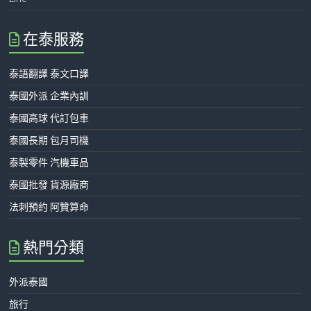
在泰服務
泰語翻譯 泰文口譯
泰國外派 企業內訓
泰國高球 代訂包車
泰國長期 包月司機
泰製零件 汽機車品
泰國批發 貨源廠商
法刺預約 阿贊算命
熱門分類
外派泰國
旅行