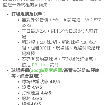
體驗一場終極的高爾夫。
訂場規則及說明：
無對外公告價，Walk-in請電洽 +66 2 577
3333
平日最少2人，周末／假日最少3人可訂
場
租球桿 1,500銖/組、新款球桿2,000銖/
組，租鞋300銖，現場挑、現場付款給球
場櫃檯
泰亮有簽約高球場，享球場代訂優惠，
歡迎
FB
|
Line
詢問
球場評價(
Google商家評價
/高爾夫球雜誌評論
等，綜合整理)：
球場維護狀態
4.8/5
設備
4.9/5
打球速度
4.4/5
服務
4.6/5
總評
4.8/5