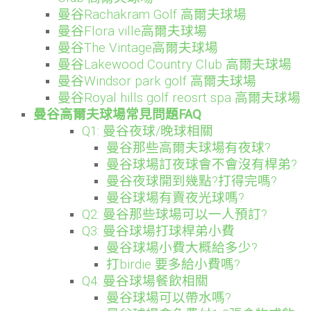
曼谷Rachakram Golf 高爾夫球場
曼谷Flora ville高爾夫球場
曼谷The Vintage高爾夫球場
曼谷Lakewood Country Club 高爾夫球場
曼谷Windsor park golf 高爾夫球場
曼谷Royal hills golf reosrt spa 高爾夫球場
曼谷高爾夫球場常見問題FAQ
Q1: 曼谷夜球/晚球相關
曼谷那些高爾夫球場有夜球?
曼谷球場訂夜球會不會沒有桿弟?
曼谷夜球開到幾點?打得完嗎?
曼谷球場有賣夜光球嗎?
Q2: 曼谷那些球場可以一人預訂?
Q3: 曼谷球場打球桿弟小費
曼谷球場小費大概給多少?
打birdie 要多給小費嗎?
Q4: 曼谷球場餐飲相關
曼谷球場可以帶水嗎?