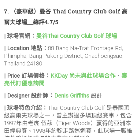
7. （豪華級）曼谷 Thai Country Club Golf 高
爾夫球場＿總評4.7/5
| 球場官網：
曼谷Thai Country Club Golf 球場
| Location 地點：
88 Bang Na-Trat Frontage Rd,
Phimpha, Bang Pakong District, Chachoengsao,
Thailand 24180
| Price 訂場價格：
KKDay 尚未與此球場合作
、
泰
亮代訂優惠詢問
| Designer 設計師：
Denis Griffiths
設計
| 球場特色介紹：
Thai Country Club Golf 是泰國頂
級高爾夫球場之一，曾主辦過多場頂級賽事，包含
1997年由老虎·伍茲（Tiger Woods）贏得的亞洲本
田經典賽、1998年約翰走路巡迴賽，此球場一職維