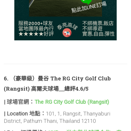
6. （豪華級）曼谷 The RG City Golf Club
(Rangsit) 高爾夫球場＿總評4.6/5
| 球場官網：
The RG City Golf Club (Rangsit)
| Location 地點：
101, 1, Rangsit, Thanyaburi
District, Pathum Thani, Thailand 12110