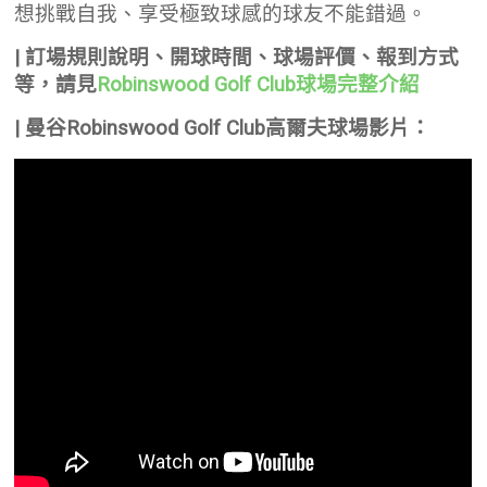
想挑戰自我、享受極致球感的球友不能錯過。
| 訂場規則說明、開球時間、球場評價、報到方式
等，請見
Robinswood Golf Club球場完整介紹
| 曼谷Robinswood Golf Club高爾夫球場影片：