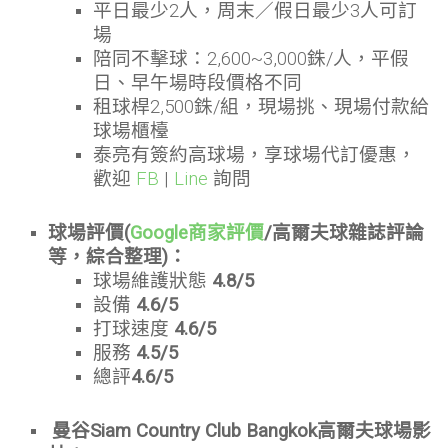
平日最少2人，周末／假日最少3人可訂
場
陪同不擊球：2,600~3,000銖/人，平假
日、早午場時段價格不同
租球桿2,500銖/組，現場挑、現場付款給
球場櫃檯
泰亮有簽約高球場，享球場代訂優惠，
歡迎
FB
|
Line
詢問
球場評價(
Google商家評價
/高爾夫球雜誌評論
等，綜合整理)：
球場維護狀態
4.8/5
設備
4.6/5
打球速度
4.6/5
服務
4.5/5
總評
4.6/5
曼谷Siam Country Club Bangkok高爾夫球場影