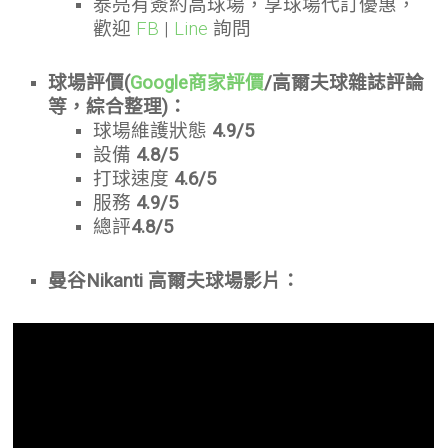
泰亮有簽約高球場，享球場代訂優惠，
歡迎
FB
|
Line
詢問
球場評價(
Google商家評價
/高爾夫球雜誌評論
等，綜合整理)：
球場維護狀態
4.9/5
設備
4.8/5
打球速度
4.6/5
服務
4.9/5
總評
4.8/5
曼谷Nikanti 高爾夫球場影片：