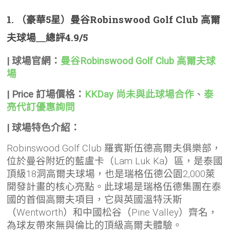
1. （豪華5星）曼谷Robinswood Golf Club 高爾
夫球場＿總評4.9/5
| 球場官網：
曼谷Robinswood Golf Club 高爾夫球
場
| Price 訂場價格：
KKDay 尚未與此球場合作
、
泰
亮代訂優惠詢問
| 球場特色介紹：
Robinswood Golf Club 羅賓斯伍德高爾夫俱樂部，
位於曼谷附近的藍盧卡（Lam Luk Ka）區，是泰國
頂級18洞高爾夫球場，也是瑞格伍德公園2,000萊
開發計畫的核心亮點。此球場是瑞格伍德集團在泰
國的首個高爾夫項目，它與英國溫特沃斯
（Wentworth）和中國松谷（Pine Valley）齊名，
為球友帶來無與倫比的頂級高爾夫體驗。