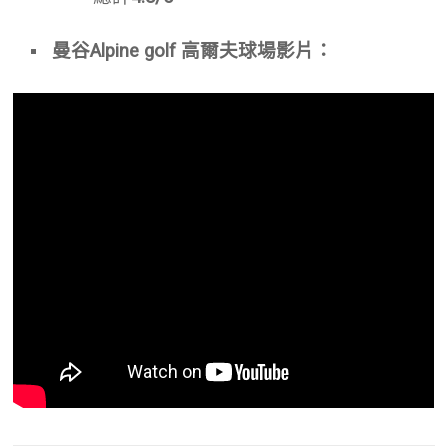
曼谷Alpine golf 高爾夫球場影片：