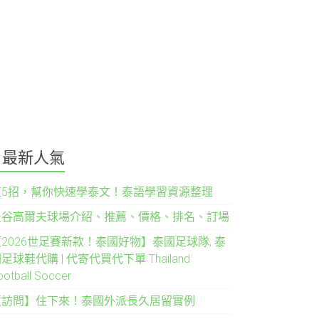
最新人氣
這5招，幫你快速學泰文！泰語學習資源整理
曼谷高爾夫球場介紹、推薦、價格、排名、訂場
2026世足賽新款！泰國好物】泰國足球隊, 泰
足球鞋代購 | 代寄代買代下單 Thailand
ootball Soccer
【訪問】住下來！泰國外派長久居留實例