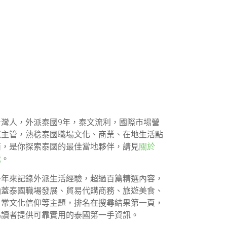
台灣人，外派泰國9年，泰文流利，國際市場營
運主管，熟稔泰國職場文化、商業、在地生活點
滴，是你探索泰國的最佳當地夥伴，請見
關於
我
。
多年來記錄外派生活經驗，超過百篇精選內容，
涵蓋泰國職場發展、貿易代購商務、旅遊美食、
日常文化信仰等主題，排名在搜尋結果第一頁，
為讀者提供可靠實用的泰國第一手資訊。