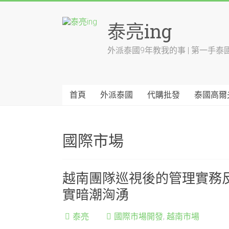
Skip
to
泰亮ing
content
外派泰國9年教我的事 | 第一手泰
首頁
外派泰國
代購批發
泰國高爾
國際市場
越南團隊巡視後的管理實務
實暗潮洶湧
泰亮
國際市場開發
,
越南市場