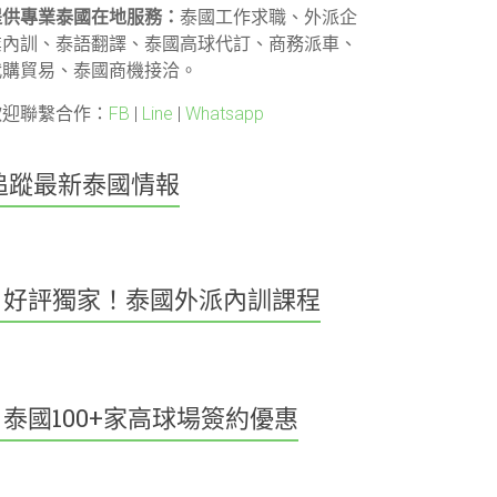
提供專業泰國在地服務：
泰國工作求職、外派企
業內訓、泰語翻譯、泰國高球代訂、商務派車、
代購貿易、泰國商機接洽。
歡迎聯繫合作：
FB
|
Line
|
Whatsapp
追蹤最新泰國情報
好評獨家！泰國外派內訓課程
泰國100+家高球場簽約優惠