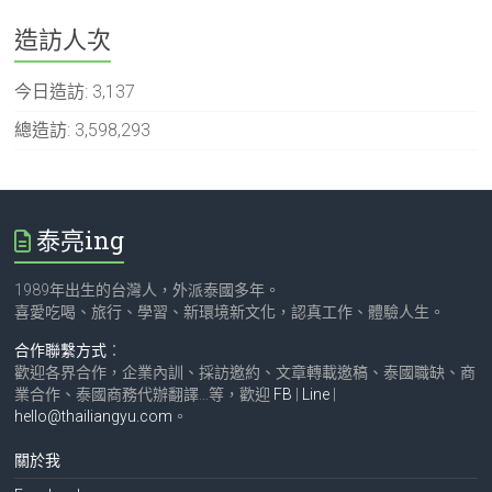
造訪人次
今日造訪:
3,137
總造訪:
3,598,293
泰亮ing
1989年出生的台灣人，外派泰國多年。
喜愛吃喝、旅行、學習、新環境新文化，認真工作、體驗人生。
合作聯繫方式
：
歡迎各界合作，企業內訓、採訪邀約、文章轉載邀稿、泰國職缺、商
業合作、泰國商務代辦翻譯…等，歡迎
FB
|
Line
|
hello@thailiangyu.com
。
關於我