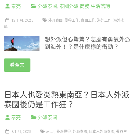
泰亮
外派泰國
,
泰國外派 商務 生活諮詢
12 1 月, 2025
外派泰國
,
曼谷工作
,
泰國工作
,
海外工作
,
海外求
職
想外派但心驚驚？怎麼有勇氣外派
到海外！？是什麼樣的衝勁？
看全文
日本人也愛炎熱東南亞？日本人外派
泰國後仍是工作狂？
泰亮
外派泰國
3 1 月, 2025
expat
,
外派曼谷
,
外派泰國
,
日本人外派泰國
,
曼谷生