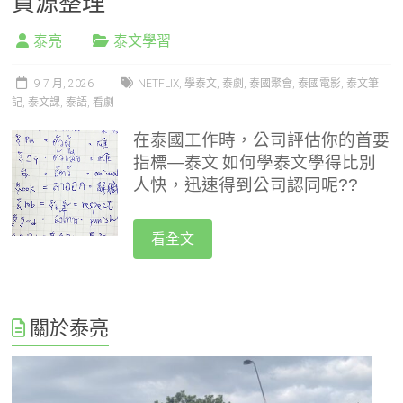
資源整理
泰亮
泰文學習
9 7 月, 2026
NETFLIX
,
學泰文
,
泰劇
,
泰國聚會
,
泰國電影
,
泰文筆
記
,
泰文課
,
泰語
,
看劇
在泰國工作時，公司評估你的首要
指標—泰文
如何學泰文學得比別
人快，迅速得到公司認同呢??
看全文
關於泰亮