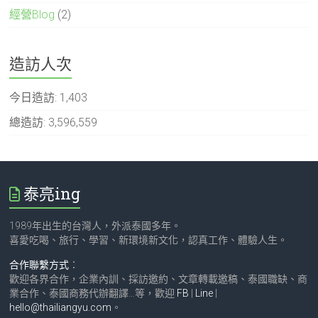
經營Blog
(2)
造訪人次
今日造訪:
1,403
總造訪:
3,596,559
泰亮ing
1989年出生的台灣人，外派泰國多年。
喜愛吃喝、旅行、學習、新環境新文化，認真工作、體驗人生。
合作聯繫方式
：
歡迎各界合作，企業內訓、採訪邀約、文章轉載邀稿、泰國職缺、商
業合作、泰國商務代辦翻譯…等，歡迎
FB
|
Line
|
hello@thailiangyu.com
。