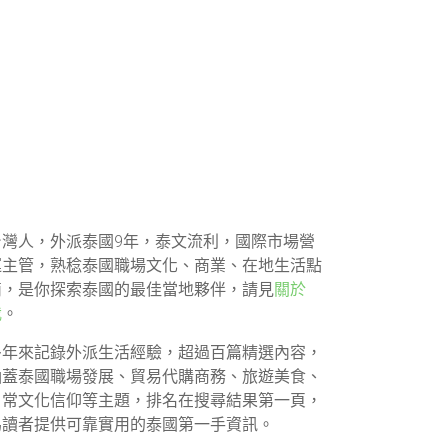
台灣人，外派泰國9年，泰文流利，國際市場營
運主管，熟稔泰國職場文化、商業、在地生活點
滴，是你探索泰國的最佳當地夥伴，請見
關於
我
。
多年來記錄外派生活經驗，超過百篇精選內容，
涵蓋泰國職場發展、貿易代購商務、旅遊美食、
日常文化信仰等主題，排名在搜尋結果第一頁，
為讀者提供可靠實用的泰國第一手資訊。