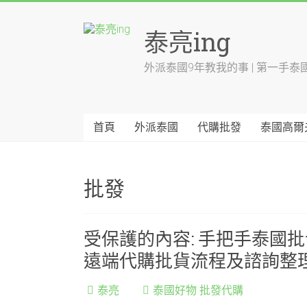
Skip
to
泰亮ing
content
外派泰國9年教我的事 | 第一手泰
首頁
外派泰國
代購批發
泰國高爾
批發
受保護的內容: 手把手泰國
遠端代購批貨流程及諮詢整
泰亮
泰國好物 批發代購