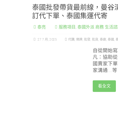
泰國批發帶貨最前線，曼谷
訂代下單、泰國集運代寄
泰亮
服務項目
,
泰國外派 商務 生活諮
27 7 月, 2025
代購
,
佛牌
,
批發
,
批貨
,
泰劇
,
泰國
,
自從開始寫
凡：協助從
國賣家下單
家溝通….
看全文