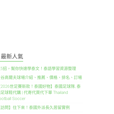
最新人氣
這5招，幫你快速學泰文！泰語學習資源整理
曼谷高爾夫球場介紹、推薦、價格、排名、訂場
2026世足賽新款！泰國好物】泰國足球隊, 泰
足球鞋代購 | 代寄代買代下單 Thailand
ootball Soccer
【訪問】住下來！泰國外派長久居留實例