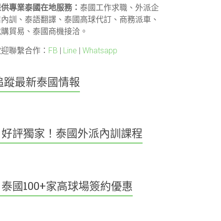
提供專業泰國在地服務：
泰國工作求職、外派企
業內訓、泰語翻譯、泰國高球代訂、商務派車、
代購貿易、泰國商機接洽。
歡迎聯繫合作：
FB
|
Line
|
Whatsapp
追蹤最新泰國情報
好評獨家！泰國外派內訓課程
泰國100+家高球場簽約優惠