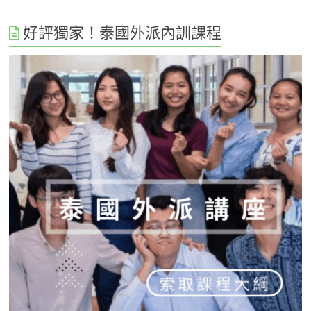
好評獨家！泰國外派內訓課程