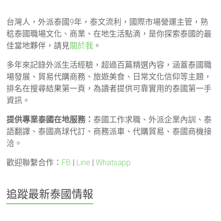
台灣人，外派泰國9年，泰文流利，國際市場營運主管，熟
稔泰國職場文化、商業、在地生活點滴，是你探索泰國的最
佳當地夥伴，請見
關於我
。
多年來記錄外派生活經驗，超過百篇精選內容，涵蓋泰國職
場發展、貿易代購商務、旅遊美食、日常文化信仰等主題，
排名在搜尋結果第一頁，為讀者提供可靠實用的泰國第一手
資訊。
提供專業泰國在地服務：
泰國工作求職、外派企業內訓、泰
語翻譯、泰國高球代訂、商務派車、代購貿易、泰國商機接
洽。
歡迎聯繫合作：
FB
|
Line
|
Whatsapp
追蹤最新泰國情報