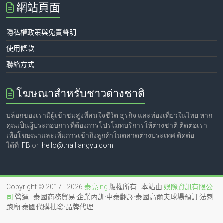
網站頁面
隱私權政策與免責聲明
使用條款
聯絡方式
โฆษณาสำหรับชาวต่างชาติ
บล็อกของเรามีผู้เข้าชมสูงที่สนใจชีวิต ธุรกิจ และท่องเที่ยวในไทย หาก
คุณเป็นผู้ประกอบการที่ต้องการโปรโมทบริการให้ต่างชาติ ติดต่อเรา
เพื่อโฆษณาและเพิ่มการเข้าถึงลูกค้าในตลาดต่างประเทศ ติดต่อ
ได้ที่
FB
or
hello@thailiangyu.com
Copyright © 2017 - 2026
泰亮ing
版權所有 | 本站由
娛際資訊有限公
司
營運 | 泰國商務貿易·企業內訓·中泰翻譯·泰國高爾夫球場預訂·法刺
跑廟·泰國代購批發·品牌代理