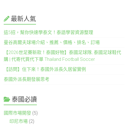
最新人氣
這5招，幫你快速學泰文！泰語學習資源整理
曼谷高爾夫球場介紹、推薦、價格、排名、訂場
【2026世足賽新款！泰國好物】泰國足球隊, 泰國足球鞋代
購 | 代寄代買代下單 Thailand Football Soccer
【訪問】住下來！泰國外派長久居留實例
泰國外派長期發展思考
泰國必讀
國際市場開發
(5)
印尼市場
(2)