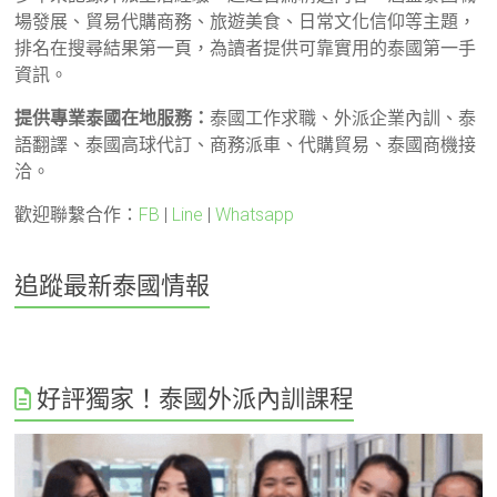
場發展、貿易代購商務、旅遊美食、日常文化信仰等主題，
排名在搜尋結果第一頁，為讀者提供可靠實用的泰國第一手
資訊。
提供專業泰國在地服務：
泰國工作求職、外派企業內訓、泰
語翻譯、泰國高球代訂、商務派車、代購貿易、泰國商機接
洽。
歡迎聯繫合作：
FB
|
Line
|
Whatsapp
追蹤最新泰國情報
好評獨家！泰國外派內訓課程