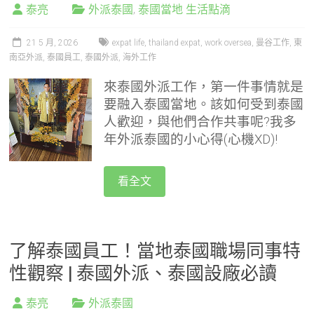
泰亮
外派泰國
,
泰國當地 生活點滴
21 5 月, 2026
expat life
,
thailand expat
,
work oversea
,
曼谷工作
,
東
南亞外派
,
泰國員工
,
泰國外派
,
海外工作
來泰國外派工作，第一件事情就是
要融入泰國當地。該如何受到泰國
人歡迎，與他們合作共事呢?我多
年外派泰國的小心得(心機XD)!
看全文
了解泰國員工！當地泰國職場同事特
性觀察 | 泰國外派、泰國設廠必讀
泰亮
外派泰國