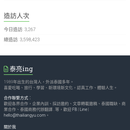
造訪人次
今日造訪:
3,267
總造訪:
3,598,423
泰亮ing
1989年出生的台灣人，外派泰國多年。
喜愛吃喝、旅行、學習、新環境新文化，認真工作、體驗人生。
合作聯繫方式
：
歡迎各界合作，企業內訓、採訪邀約、文章轉載邀稿、泰國職缺、商
業合作、泰國商務代辦翻譯…等，歡迎
FB
|
Line
|
hello@thailiangyu.com
。
關於我