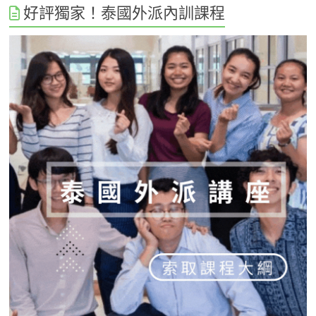
好評獨家！泰國外派內訓課程