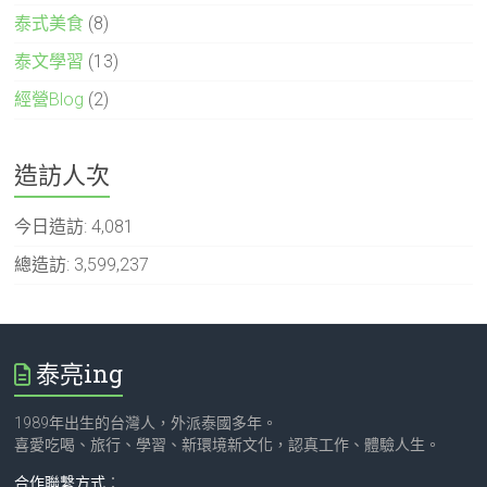
泰式美食
(8)
泰文學習
(13)
經營Blog
(2)
造訪人次
今日造訪:
4,081
總造訪:
3,599,237
泰亮ing
1989年出生的台灣人，外派泰國多年。
喜愛吃喝、旅行、學習、新環境新文化，認真工作、體驗人生。
合作聯繫方式
：