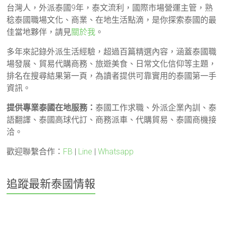
台灣人，外派泰國9年，泰文流利，國際市場營運主管，熟
稔泰國職場文化、商業、在地生活點滴，是你探索泰國的最
佳當地夥伴，請見
關於我
。
多年來記錄外派生活經驗，超過百篇精選內容，涵蓋泰國職
場發展、貿易代購商務、旅遊美食、日常文化信仰等主題，
排名在搜尋結果第一頁，為讀者提供可靠實用的泰國第一手
資訊。
提供專業泰國在地服務：
泰國工作求職、外派企業內訓、泰
語翻譯、泰國高球代訂、商務派車、代購貿易、泰國商機接
洽。
歡迎聯繫合作：
FB
|
Line
|
Whatsapp
追蹤最新泰國情報