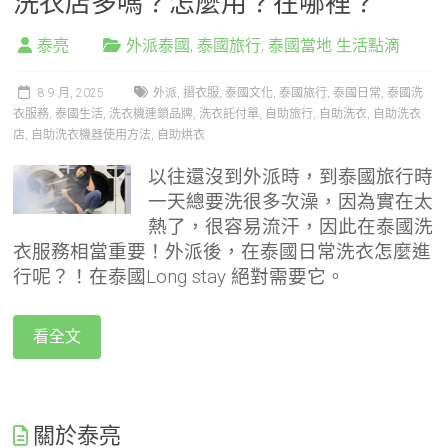
洗衣店多嗎？怎麼用？在哪裡？
泰亮
外派泰國
,
泰國旅行
,
泰國當地 生活點滴
8 9 月, 2025
外派
,
摺衣服
,
泰國文化
,
泰國旅行
,
泰國日常
,
泰國洗
衣服務
,
泰國生活
,
洗衣機連鎖品牌
,
洗衣託付單
,
自助旅行
,
自助洗衣
,
自助洗衣
店
,
自助洗衣機器使用方法
,
自助烘衣
以往還沒到外派時，到泰國旅行時
一天總要洗很多次澡，因為實在太
熱了，很容易流汗，因此在泰國洗
衣服務相當重要！外派後，在泰國日常洗衣怎麼進
行呢？！在泰國Long stay 絕對需要它。
看全文
關於泰亮