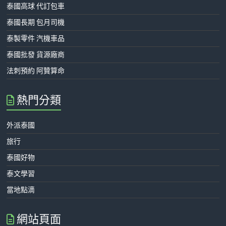
泰國高球 代訂包車
泰國長期 包月司機
泰製零件 汽機車品
泰國批發 貨源廠商
法刺預約 阿贊算命
熱門分類
外派泰國
旅行
泰國好物
泰文學習
當地點滴
網站頁面