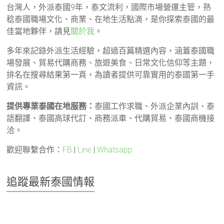
台灣人，外派泰國9年，泰文流利，國際市場營運主管，熟
稔泰國職場文化、商業、在地生活點滴，是你探索泰國的最
佳當地夥伴，請見
關於我
。
多年來記錄外派生活經驗，超過百篇精選內容，涵蓋泰國職
場發展、貿易代購商務、旅遊美食、日常文化信仰等主題，
排名在搜尋結果第一頁，為讀者提供可靠實用的泰國第一手
資訊。
提供專業泰國在地服務：
泰國工作求職、外派企業內訓、泰
語翻譯、泰國高球代訂、商務派車、代購貿易、泰國商機接
洽。
歡迎聯繫合作：
FB
|
Line
|
Whatsapp
追蹤最新泰國情報