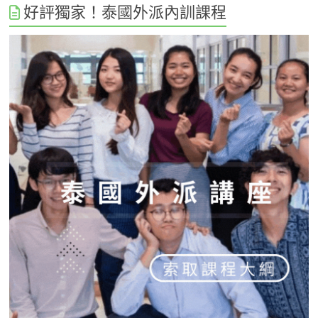
好評獨家！泰國外派內訓課程