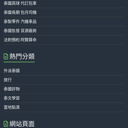
泰國高球 代訂包車
泰國長期 包月司機
泰製零件 汽機車品
泰國批發 貨源廠商
法刺預約 阿贊算命
熱門分類
外派泰國
旅行
泰國好物
泰文學習
當地點滴
網站頁面