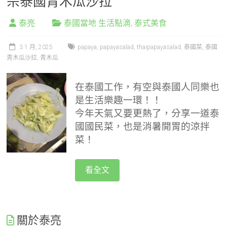
宗泰國青木瓜沙拉
泰亮
泰國當地 生活點滴
,
泰式美食
3 1 月, 2025
papaya
,
papayasalad
,
thaipapayasalad
,
泰國菜
,
泰國
青木瓜沙拉
,
青木瓜
在泰國工作，有空與泰國人同樂也
是生活樂趣一環！！
今年天氣又要更熱了，分享一道泰
國國民菜，也是消暑開胃的涼拌
菜！
看全文
關於泰亮