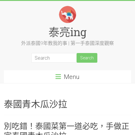
Skip
to
content
泰亮ing
外派泰國9年教我的事 | 第一手泰國深度觀察
Menu
泰國青木瓜沙拉
別吃錯！泰國菜第一道必吃，手做正