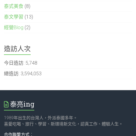
泰式美食
(8)
泰文學習
(13)
經營Blog
(2)
造訪人次
今日造訪:
5,748
總造訪:
3,594,053
泰亮ing
1989年出生的台灣人，外派泰國多年。
喜愛吃喝、旅行、學習、新環境新文化，認真工作、體驗人生。
合作聯繫方式
：