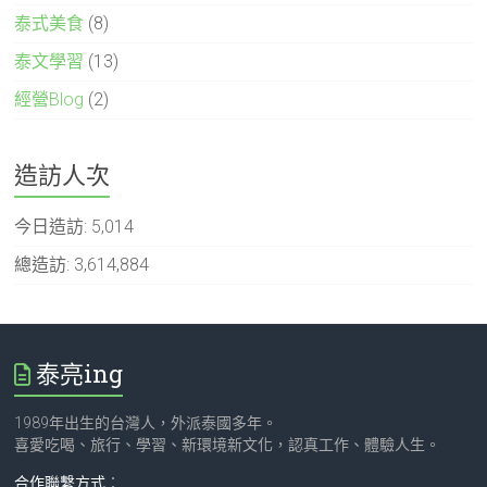
泰式美食
(8)
泰文學習
(13)
經營Blog
(2)
造訪人次
今日造訪:
5,014
總造訪:
3,614,884
泰亮ing
1989年出生的台灣人，外派泰國多年。
喜愛吃喝、旅行、學習、新環境新文化，認真工作、體驗人生。
合作聯繫方式
：