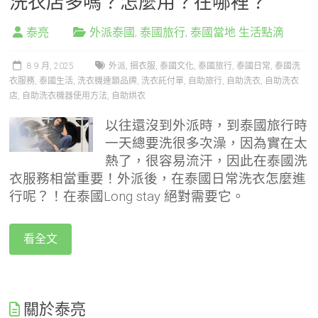
洗衣店多嗎？怎麼用？在哪裡？
泰亮
外派泰國
,
泰國旅行
,
泰國當地 生活點滴
8 9 月, 2025
外派
,
摺衣服
,
泰國文化
,
泰國旅行
,
泰國日常
,
泰國洗
衣服務
,
泰國生活
,
洗衣機連鎖品牌
,
洗衣託付單
,
自助旅行
,
自助洗衣
,
自助洗衣
店
,
自助洗衣機器使用方法
,
自助烘衣
以往還沒到外派時，到泰國旅行時
一天總要洗很多次澡，因為實在太
熱了，很容易流汗，因此在泰國洗
衣服務相當重要！外派後，在泰國日常洗衣怎麼進
行呢？！在泰國Long stay 絕對需要它。
看全文
關於泰亮