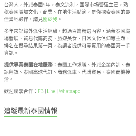
台灣人，外派泰國9年，泰文流利，國際市場營運主管，熟
稔泰國職場文化、商業、在地生活點滴，是你探索泰國的最
佳當地夥伴，請見
關於我
。
多年來記錄外派生活經驗，超過百篇精選內容，涵蓋泰國職
場發展、貿易代購商務、旅遊美食、日常文化信仰等主題，
排名在搜尋結果第一頁，為讀者提供可靠實用的泰國第一手
資訊。
提供專業泰國在地服務：
泰國工作求職、外派企業內訓、泰
語翻譯、泰國高球代訂、商務派車、代購貿易、泰國商機接
洽。
歡迎聯繫合作：
FB
|
Line
|
Whatsapp
追蹤最新泰國情報