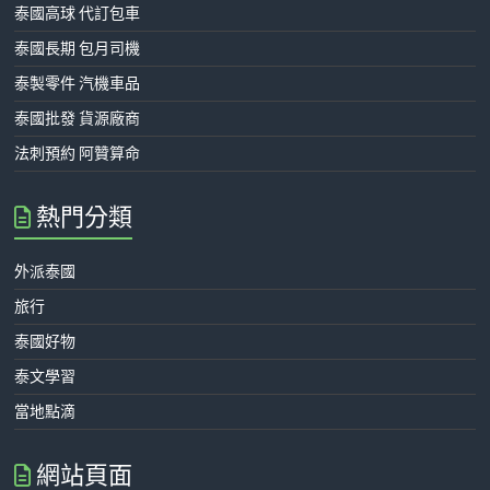
泰國高球 代訂包車
泰國長期 包月司機
泰製零件 汽機車品
泰國批發 貨源廠商
法刺預約 阿贊算命
熱門分類
外派泰國
旅行
泰國好物
泰文學習
當地點滴
網站頁面