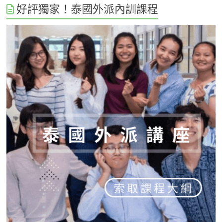
好評獨家！泰國外派內訓課程