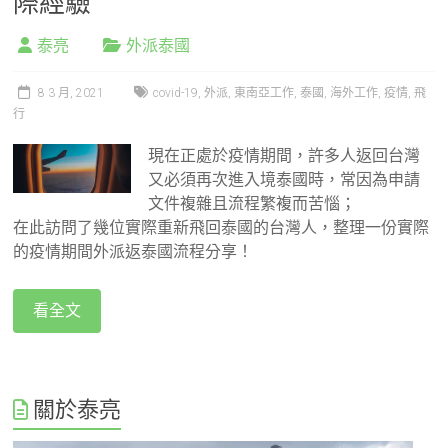
際經驗
泰亮
外派泰國
8 3 月, 2021
covid-19
,
外派
,
東南亞工作
,
泰國
,
海外工作
,
疫情
,
飛
行
現在正處於疫情期間，許多人返回台灣
又必須再次進入境泰國時，常因為申請
文件複雜且流程繁複而苦惱；
在此訪問了幾位實際重新飛回泰國的台灣人，整理一份實際
的疫情期間外派返泰國流程分享！
看全文
關於泰亮