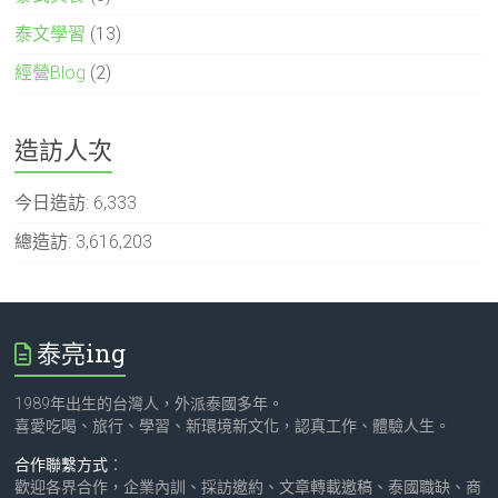
泰文學習
(13)
經營Blog
(2)
造訪人次
今日造訪:
6,333
總造訪:
3,616,203
泰亮ing
1989年出生的台灣人，外派泰國多年。
喜愛吃喝、旅行、學習、新環境新文化，認真工作、體驗人生。
合作聯繫方式
：
歡迎各界合作，企業內訓、採訪邀約、文章轉載邀稿、泰國職缺、商