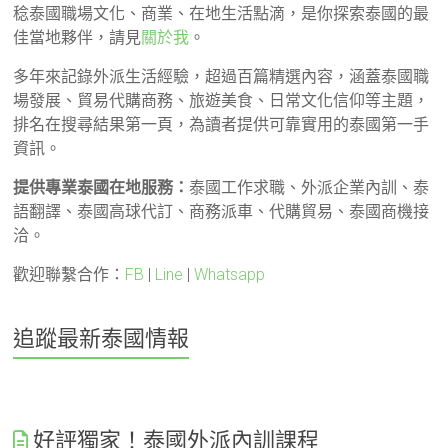
稔泰國職場文化、商業、在地生活點滴，是你探索泰國的最
佳當地夥伴，請見
關於我
。
多年來記錄外派生活經驗，超過百篇精選內容，涵蓋泰國職
場發展、貿易代購商務、旅遊美食、日常文化信仰等主題，
排名在搜尋結果第一頁，為讀者提供可靠實用的泰國第一手
資訊。
提供專業泰國在地服務：
泰國工作求職、外派企業內訓、泰
語翻譯、泰國高球代訂、商務派車、代購貿易、泰國商機接
洽。
歡迎聯繫合作：
FB
|
Line
|
Whatsapp
追蹤最新泰國情報
好評獨家！泰國外派內訓課程