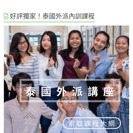
好評獨家！泰國外派內訓課程