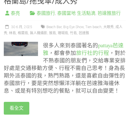
格蘭島/拖曳傘/成人秀
泰亮
泰國旅行
,
泰國當地 生活點滴
,
芭達雅旅行
30 6 月, 2025
Beach Bar
,
Big Eye Show
,
Tien beach
,
大眼秀
,
成人
秀
,
林島
,
格蘭島
,
無人機攝影
,
猴島
,
珊瑚島
,
竹島
,
芭達雅
很多人來到泰國著名的
pattaya芭達
雅
，都會參加
旅行社的行程
，對於
不熟泰國的朋友們，交給專業安排
好處是交通移動方便、行程不需自己思考！身為長
期外派泰國的我，熟門熟路，還是喜歡自由彈性的
泰國旅行，要是突然想懶洋洋躺在芭達雅海邊休
息、或是有特別想吃的餐點，就可以自由變更！
看全文