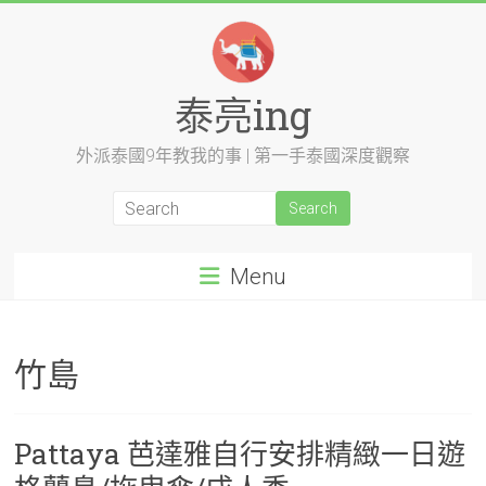
Skip
to
content
泰亮ing
外派泰國9年教我的事 | 第一手泰國深度觀察
Menu
竹島
Pattaya 芭達雅自行安排精緻一日遊