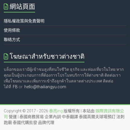
網站頁面
隱私權政策與免責聲明
使用條款
聯絡方式
โฆษณาสำหรับชาวต่างชาติ
บล็อกของเรามีผู้เข้าชมสูงที่สนใจชีวิต ธุรกิจ และท่องเที่ยวในไทย หาก
คุณเป็นผู้ประกอบการที่ต้องการโปรโมทบริการให้ต่างชาติ ติดต่อเรา
เพื่อโฆษณาและเพิ่มการเข้าถึงลูกค้าในตลาดต่างประเทศ ติดต่อ
ได้ที่
FB
or
hello@thailiangyu.com
Copyright © 2017 - 2026
泰亮ing
版權所有 | 本站由
娛際資訊有限公
司
營運 | 泰國商務貿易·企業內訓·中泰翻譯·泰國高爾夫球場預訂·法刺
跑廟·泰國代購批發·品牌代理