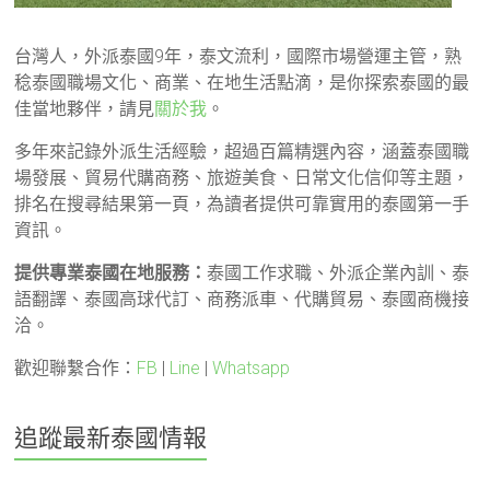
台灣人，外派泰國9年，泰文流利，國際市場營運主管，熟
稔泰國職場文化、商業、在地生活點滴，是你探索泰國的最
佳當地夥伴，請見
關於我
。
多年來記錄外派生活經驗，超過百篇精選內容，涵蓋泰國職
場發展、貿易代購商務、旅遊美食、日常文化信仰等主題，
排名在搜尋結果第一頁，為讀者提供可靠實用的泰國第一手
資訊。
提供專業泰國在地服務：
泰國工作求職、外派企業內訓、泰
語翻譯、泰國高球代訂、商務派車、代購貿易、泰國商機接
洽。
歡迎聯繫合作：
FB
|
Line
|
Whatsapp
追蹤最新泰國情報