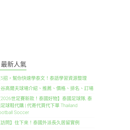
最新人氣
這5招，幫你快速學泰文！泰語學習資源整理
曼谷高爾夫球場介紹、推薦、價格、排名、訂場
2026世足賽新款！泰國好物】泰國足球隊, 泰
足球鞋代購 | 代寄代買代下單 Thailand
ootball Soccer
【訪問】住下來！泰國外派長久居留實例