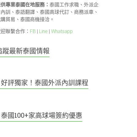
提供專業泰國在地服務：
泰國工作求職、外派企
業內訓、泰語翻譯、泰國高球代訂、商務派車、
代購貿易、泰國商機接洽。
歡迎聯繫合作：
FB
|
Line
|
Whatsapp
追蹤最新泰國情報
好評獨家！泰國外派內訓課程
泰國100+家高球場簽約優惠