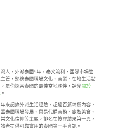
台灣人，外派泰國9年，泰文流利，國際市場營
運主管，熟稔泰國職場文化、商業、在地生活點
滴，是你探索泰國的最佳當地夥伴，請見
關於
我
。
多年來記錄外派生活經驗，超過百篇精選內容，
涵蓋泰國職場發展、貿易代購商務、旅遊美食、
日常文化信仰等主題，排名在搜尋結果第一頁，
為讀者提供可靠實用的泰國第一手資訊。