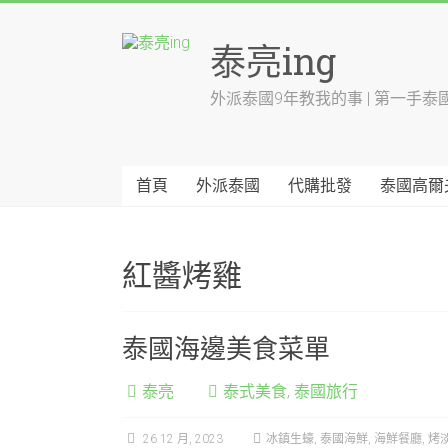
Skip
to
泰亮ing
content
外派泰國9年教我的事 | 第一手泰
首頁
外派泰國
代購批發
泰國高爾
紅醬烤雞
泰國海邊美食菜單
泰亮
泰式美食
,
泰國旅行
26 12 月, 2023
冰鎮生蠔
,
泰國海鮮
,
海鮮餐廳
,
烤