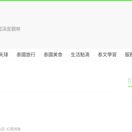
國深度觀察
夫球
泰國旅行
泰國美食
生活點滴
泰文學習
服
淡菜
,
紅醬烤雞