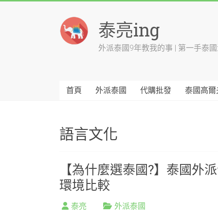
Skip
to
泰亮ing
content
外派泰國9年教我的事 | 第一手泰
首頁
外派泰國
代購批發
泰國高爾
語言文化
【為什麼選泰國?】泰國外
環境比較
泰亮
外派泰國