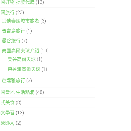
泰國好物 批發代購
(13)
泰國旅行
(23)
其他泰國城市旅遊
(3)
普吉島旅行
(1)
曼谷旅行
(7)
泰國高爾夫球介紹
(10)
曼谷高爾夫球
(1)
芭達雅高爾夫球
(1)
芭達雅旅行
(3)
泰國當地 生活點滴
(48)
泰式美食
(8)
泰文學習
(13)
營Blog
(2)