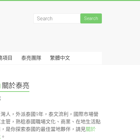
務項目
泰亮團隊
繁體中文
關於泰亮
台灣人，外派泰國9年，泰文流利，國際市場營
運主管，熟稔泰國職場文化、商業、在地生活點
滴，是你探索泰國的最佳當地夥伴，請見
關於
我
。