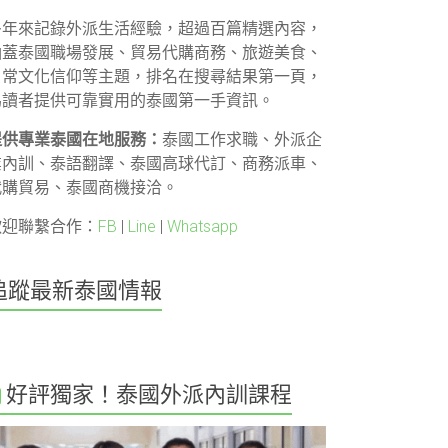
多年來記錄外派生活經驗，超過百篇精選內容，
涵蓋泰國職場發展、貿易代購商務、旅遊美食、
日常文化信仰等主題，排名在搜尋結果第一頁，
為讀者提供可靠實用的泰國第一手資訊。
提供專業泰國在地服務：
泰國工作求職、外派企
業內訓、泰語翻譯、泰國高球代訂、商務派車、
代購貿易、泰國商機接洽。
歡迎聯繫合作：
FB
|
Line
|
Whatsapp
追蹤最新泰國情報
好評獨家！泰國外派內訓課程