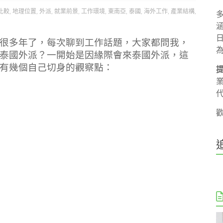
比較
,
地理位置
,
外派
,
就業前景
,
工作環境
,
東南亞
,
泰國
,
海外工作
,
產業結構
,
很多年了，每次聊到工作話題，大家都問我，
泰國外派？一開始是因緣際會來泰國外派，這
有幾個自己切身的觀察點：