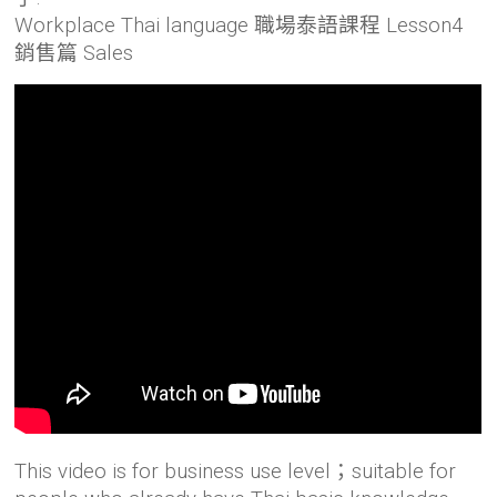
Workplace Thai language 職場泰語課程 Lesson4
銷售篇 Sales
This video is for business use level；suitable for