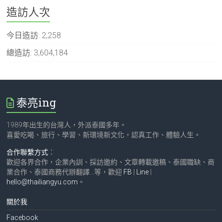
造訪人次
今日造訪:
2,258
總造訪:
3,604,184
泰亮ing
1989年出生的台灣人，外派泰國多年。
喜愛吃喝、旅行、學習、新環境新文化，認真工作、體驗人生。
合作聯繫方式
：
歡迎各界合作，企業內訓、採訪邀約、文章轉載邀稿、泰國職缺、商
業合作、泰國商務代辦翻譯…等，歡迎
FB
|
Line
|
hello@thailiangyu.com
。
關於我
Facebook