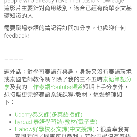
people who already have Thai basic knowledge
這影片主要針對商用級別，適合已經有簡單泰文基
礎知識的人
需要職場泰語的請記得訂閱加分享，也歡迎任何
feedback!
－－－－
題外話：對學習泰語有興趣，身邊又沒有泰語環境
或泰國老師教你嗎？除了
我的三不五時
泰語筆記分
享
及我的
工作泰語Youtube頻道
短期上手分享外，
想接觸更完整泰語系統課程/教材，這邊整理如
下：
Udemy泰文課(多英語授課)
hyread 泰語學習誌/教材(電子書)
Hahow好學校泰文課(中文授課)
：
很慶幸我有
泰國老師／同事可以教我，若你周邊沒有泰語