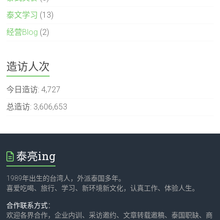
泰文学习
(13)
经营Blog
(2)
造访人次
今日造访:
4,727
总造访:
3,606,653
泰亮ing
1989年出生的台湾人，外派泰国多年。
喜爱吃喝、旅行、学习、新环境新文化，认真工作、体验人生。
合作联系方式
：
欢迎各界合作，企业内训、采访邀约、文章转载邀稿、泰国职缺、商