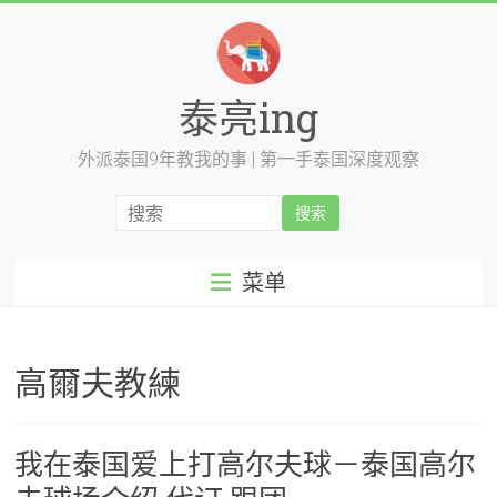
跳
至
内
容
泰亮ing
外派泰国9年教我的事 | 第一手泰国深度观察
菜单
高爾夫教練
我在泰国爱上打高尔夫球－泰国高尔