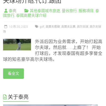
夫球场介绍.代订.跟团
泰亮
其他泰國城市旅遊
,
曼谷旅行
,
服務項目
,
泰
國旅行
,
泰國高爾夫球介紹
10 月 20, 2025
golf
,
高爾夫教練
,
高爾夫比賽
,
高尔夫球
,
高尔夫球
场
外派后因为业务需求，开始打起高
尔夫球，然后就……上瘾了！ 开始
打球后，才发现泰国有超多享誉全
球的知名豪华高尔夫球场。
看全文
关于泰亮