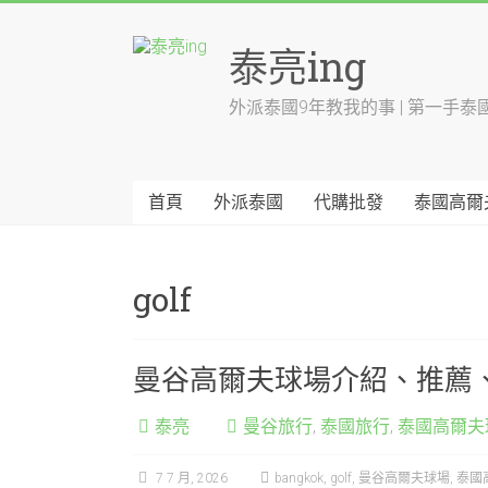
Skip
to
泰亮ing
content
外派泰國9年教我的事 | 第一手泰
首頁
外派泰國
代購批發
泰國高爾
golf
曼谷高爾夫球場介紹、推薦
泰亮
曼谷旅行
,
泰國旅行
,
泰國高爾夫
7 7 月, 2026
bangkok
,
golf
,
曼谷高爾夫球場
,
泰國