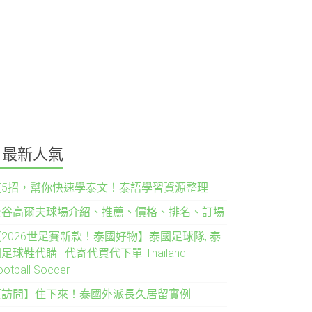
最新人氣
這5招，幫你快速學泰文！泰語學習資源整理
曼谷高爾夫球場介紹、推薦、價格、排名、訂場
2026世足賽新款！泰國好物】泰國足球隊, 泰
足球鞋代購 | 代寄代買代下單 Thailand
ootball Soccer
【訪問】住下來！泰國外派長久居留實例