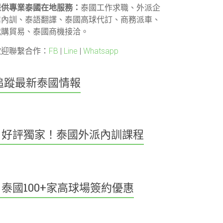
提供專業泰國在地服務：
泰國工作求職、外派企
業內訓、泰語翻譯、泰國高球代訂、商務派車、
代購貿易、泰國商機接洽。
歡迎聯繫合作：
FB
|
Line
|
Whatsapp
追蹤最新泰國情報
好評獨家！泰國外派內訓課程
泰國100+家高球場簽約優惠