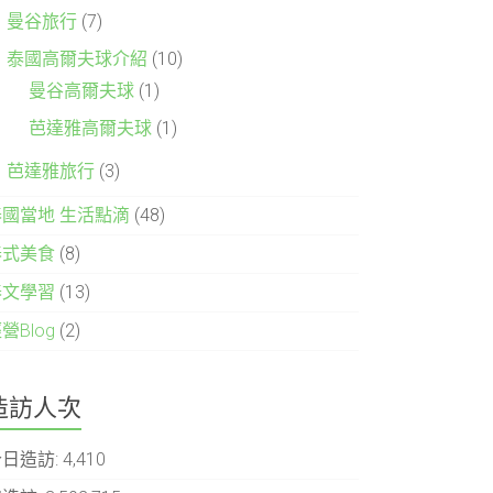
曼谷旅行
(7)
泰國高爾夫球介紹
(10)
曼谷高爾夫球
(1)
芭達雅高爾夫球
(1)
芭達雅旅行
(3)
泰國當地 生活點滴
(48)
泰式美食
(8)
泰文學習
(13)
營Blog
(2)
造訪人次
今日造訪:
4,410