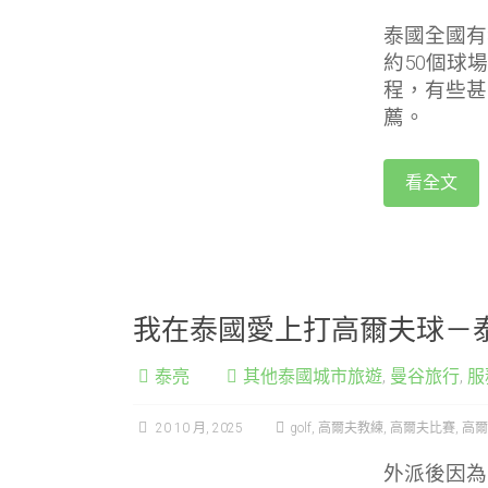
泰國全國有
約50個球
程，有些甚
薦。
看全文
我在泰國愛上打高爾夫球－泰
泰亮
其他泰國城市旅遊
,
曼谷旅行
,
服
20 10 月, 2025
golf
,
高爾夫教練
,
高爾夫比賽
,
高爾
外派後因為