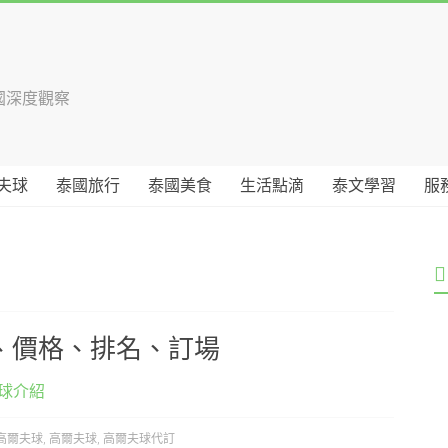
國深度觀察
夫球
泰國旅行
泰國美食
生活點滴
泰文學習
服
、價格、排名、訂場
球介紹
高爾夫球
,
高爾夫球
,
高爾夫球代訂