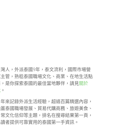
台灣人，外派泰國9年，泰文流利，國際市場營
運主管，熟稔泰國職場文化、商業、在地生活點
滴，是你探索泰國的最佳當地夥伴，請見
關於
我
。
多年來記錄外派生活經驗，超過百篇精選內容，
涵蓋泰國職場發展、貿易代購商務、旅遊美食、
日常文化信仰等主題，排名在搜尋結果第一頁，
為讀者提供可靠實用的泰國第一手資訊。