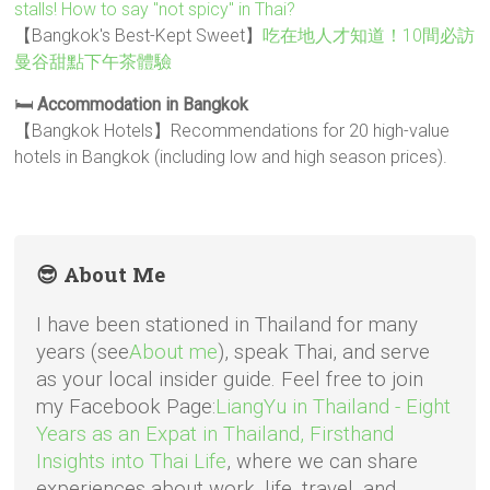
stalls! How to say "not spicy" in Thai?
【Bangkok's Best-Kept Sweet】
吃在地人才知道！10間必訪
曼谷甜點下午茶體驗
🛏️
Accommodation in Bangkok
【Bangkok Hotels】Recommendations for 20 high-value
hotels in Bangkok (including low and high season prices).
😎 About Me
I have been stationed in Thailand for many
years (see
About me
), speak Thai, and serve
as your local insider guide. Feel free to join
my Facebook Page:
LiangYu in Thailand - Eight
Years as an Expat in Thailand, Firsthand
Insights into Thai Life
, where we can share
experiences about work, life, travel, and