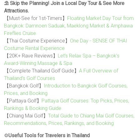
⛱️ Skip the Planning! Join a Local Day Tour & See More
Attractions.
【Must-See for 1st-Timers】
Floating Market Day Tour from
Bangkok: Damnoen Saduak, Maeklong Market & Amphawa
Fireflies Cruise
【Thai Costume Experience】
One Day - SENSE OF THAI
Costume Rental Experience
【20K+ Rave Reviews】
Let’s Relax Spa – Bangkok’s
Award-Winning Massage & Spa
【Complete Thailand Golf Guide】
A Full Overview of
Thailand’s Golf Courses
【Bangkok Golf】
Introduction to Bangkok Golf Courses,
Prices, and Booking
【Pattaya Golf】
Pattaya Golf Courses: Top Picks, Prices,
Rankings & Booking Guide
【Chiang Mai Golf】
Total Guide to Chiang Mai Golf Courses,
Recommendations, Prices, Rankings, and Booking
⚙️
Useful Tools for Travelers in Thailand