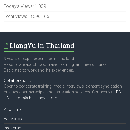
Today's Views:
1,009
Total Views:
3,596,165
LiangYu in Thailand
9 years of expat experience in Thailand.
Passionate about food, travel, learning, and new cultures.
Dedicated to work and life experiences.
Collaboration
：
Open to corporate training, media interviews, content syndication,
business partnerships, and translation services. Connect via :
FB
|
LINE
|
hello@thailiangyu.com
.
About me
Facebook
Instagram