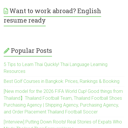
Want to work abroad? English
resume ready
Popular Posts
5 Tips to Learn Thai Quickly! Thai Language Learning
Resources
Best Golf Courses in Bangkok: Prices, Rankings & Booking
[New model for the 2026 FIFA World Cup! Good things from
Thailand】Thailand Football Team, Thailand Football Shoes
Purchasing Agency | Shipping Agency, Purchasing Agency,
and Order Placement Thailand Football Soccer
[Interview] Putting Down Roots! Real Stories of Expats Who