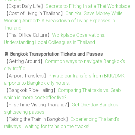
【Expat Daily Life】
Secrets to Fitting In at a Thai Workplace
【Cost of Living in Thailand】
Can You Save Money While
Working Abroad? A Breakdown of Living Expenses in
Thailand
【Thai Office Culture】
Workplace Observations:
Understanding Local Colleagues in Thailand
🚆 Bangkok Transportation Tickets and Passes
【Getting Around】
Common ways to navigate Bangkok’s
city traffic.
【Airport Transfers】
Private car transfers from BKK/DMK
airports to Bangkok city hotels.
【Bangkok Ride-Hailing】
Comparing Thai taxis vs. Grab—
which is more cost-effective?
【First-Time Visiting Thailand?】
Get One-day Bangkok
sightseeing passes
【Taking the Train in Bangkok】
Experiencing Thailand’s
railways—waiting for trains on the tracks!