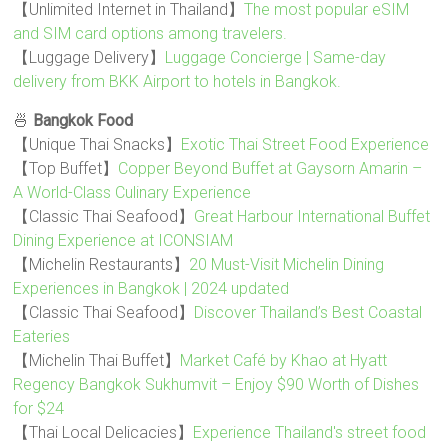
【Unlimited Internet in Thailand】
The most popular eSIM
and SIM card options among travelers.
【Luggage Delivery】
Luggage Concierge | Same-day
delivery from BKK Airport to hotels in Bangkok.
🍜
Bangkok Food
【Unique Thai Snacks】
Exotic Thai Street Food Experience
【Top Buffet】
Copper Beyond Buffet at Gaysorn Amarin –
A World-Class Culinary Experience
【Classic Thai Seafood】
Great Harbour International Buffet
Dining Experience at ICONSIAM
【Michelin Restaurants】
20 Must-Visit Michelin Dining
Experiences in Bangkok | 2024 updated
【Classic Thai Seafood】
Discover Thailand’s Best Coastal
Eateries
【Michelin Thai Buffet】
Market Café by Khao at Hyatt
Regency Bangkok Sukhumvit – Enjoy $90 Worth of Dishes
for $24
【Thai Local Delicacies】
Experience Thailand's street food