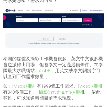
需求是怎樣？需求如何看？
泰國的媒體及攝影工作機會很多，英文中文很多機
會也派得上用場，但會泰文一定是必備條件。在泰
國最大求職網站
JobsDB
，用英文或泰文關鍵字可
以查到工作需求數量 。
如：[
Media相關
] 有1999個工作需求、[
Video 相關
]
有840多個工作、[
攝影(การถ่ายภาพ)相關
]、…依此
類推，可以知道泰國目前需求現況。