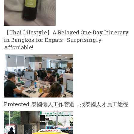
【Thai Lifestyle】A Relaxed One-Day Itinerary
in Bangkok for Expats—Surprisingly
Affordable!
Protected: 泰國徵人工作管道，找泰國人才員工途徑