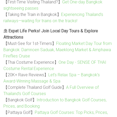
【First-Time Visiting Thailand?】
Get One-day Bangkok
sightseeing passes
【Taking the Train in Bangkok】
Experiencing Thailand’s
railways—waiting for trains on the tracks!
⛱️ Expat Life Perks! Join Local Day Tours & Explore
Attractions
【Must-See for 1st-Timers】
Floating Market Day Tour from
Bangkok: Damnoen Saduak, Maeklong Market & Amphawa
Fireflies Cruise
【Thai Costume Experience】
One Day - SENSE OF THAI
Costume Rental Experience
【20K+ Rave Reviews】
Let’s Relax Spa – Bangkok’s
Award-Winning Massage & Spa
【Complete Thailand Golf Guide】
A Full Overview of
Thailand’s Golf Courses
【Bangkok Golf】
Introduction to Bangkok Golf Courses,
Prices, and Booking
【Pattaya Golf】
Pattaya Golf Courses: Top Picks, Prices,