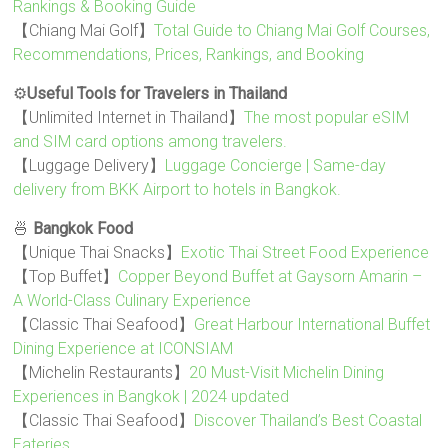
Rankings & Booking Guide
【Chiang Mai Golf】
Total Guide to Chiang Mai Golf Courses,
Recommendations, Prices, Rankings, and Booking
⚙️
Useful Tools for Travelers in Thailand
【Unlimited Internet in Thailand】
The most popular eSIM
and SIM card options among travelers.
【Luggage Delivery】
Luggage Concierge | Same-day
delivery from BKK Airport to hotels in Bangkok.
🍜
Bangkok Food
【Unique Thai Snacks】
Exotic Thai Street Food Experience
【Top Buffet】
Copper Beyond Buffet at Gaysorn Amarin –
A World-Class Culinary Experience
【Classic Thai Seafood】
Great Harbour International Buffet
Dining Experience at ICONSIAM
【Michelin Restaurants】
20 Must-Visit Michelin Dining
Experiences in Bangkok | 2024 updated
【Classic Thai Seafood】
Discover Thailand’s Best Coastal
Eateries