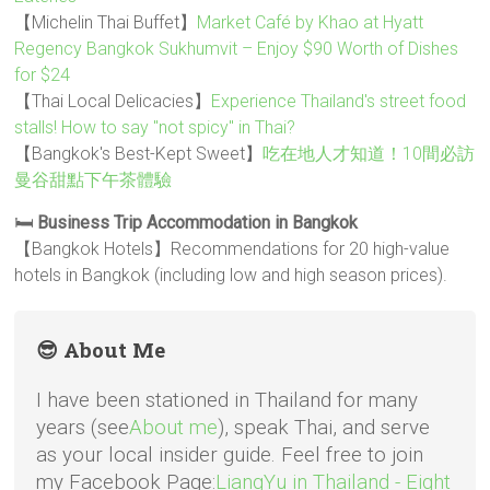
【Michelin Thai Buffet】
Market Café by Khao at Hyatt
Regency Bangkok Sukhumvit – Enjoy $90 Worth of Dishes
for $24
【Thai Local Delicacies】
Experience Thailand's street food
stalls! How to say "not spicy" in Thai?
【Bangkok's Best-Kept Sweet】
吃在地人才知道！10間必訪
曼谷甜點下午茶體驗
🛏️
Business Trip Accommodation in Bangkok
【Bangkok Hotels】Recommendations for 20 high-value
hotels in Bangkok (including low and high season prices).
😎 About Me
I have been stationed in Thailand for many
years (see
About me
), speak Thai, and serve
as your local insider guide. Feel free to join
my Facebook Page:
LiangYu in Thailand - Eight