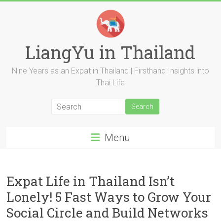
Skip
to
content
LiangYu in Thailand
Nine Years as an Expat in Thailand | Firsthand Insights into
Thai Life
Menu
Expat Life in Thailand Isn’t
Lonely! 5 Fast Ways to Grow Your
Social Circle and Build Networks