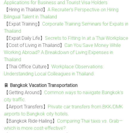
Applications for Business and Tourist Visa Holders
【Hiring in Thailand】
A Recruiter’s Perspective on Hiring
Bilingual Talent in Thailand
【Expat Training】
Corporate Training Seminars for Expats in
Thailand
【Expat Daily Life】
Secrets to Fitting In at a Thai Workplace
【Cost of Living in Thailand】
Can You Save Money While
Working Abroad? A Breakdown of Living Expenses in
Thailand
【Thai Office Culture】
Workplace Observations:
Understanding Local Colleagues in Thailand
🚆 Bangkok Vacation Transportation
【Getting Around】
Common ways to navigate Bangkok’s
city traffic.
【Airport Transfers】
Private car transfers from BKK/DMK
airports to Bangkok city hotels.
【Bangkok Ride-Hailing】
Comparing Thai taxis vs. Grab—
which is more cost-effective?