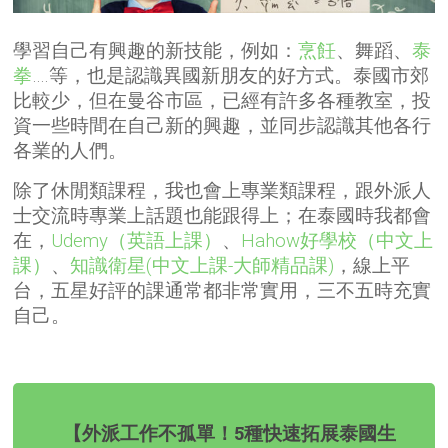
學習自己有興趣的新技能，例如：
烹飪
、舞蹈、
泰
拳
….等，也是認識異國新朋友的好方式。泰國市郊
比較少，但在曼谷市區，已經有許多各種教室，投
資一些時間在自己新的興趣，並同步認識其他各行
各業的人們。
除了休閒類課程，我也會上專業類課程，跟外派人
士交流時專業上話題也能跟得上；在泰國時我都會
在，
Udemy（英語上課）
、
Hahow好學校（中文上
課）
、
知識衛星(中文上課-大師精品課)
，線上平
台，五星好評的課通常都非常實用，三不五時充實
自己。
【外派工作不孤單！5種快速拓展泰國生