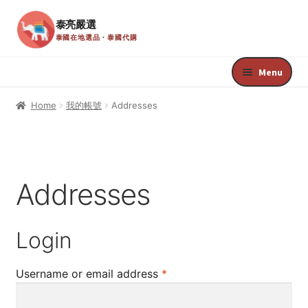
泰亮嚴選
泰國在地選品・泰國代購
Skip
Skip
to
to
Menu
navigation
content
Home
Home
我的帳號
Addresses
Register
Edit Your Profile
Addresses
Update Billing Card
Login
Welcome
Required
Username or email address
*
Your Membership