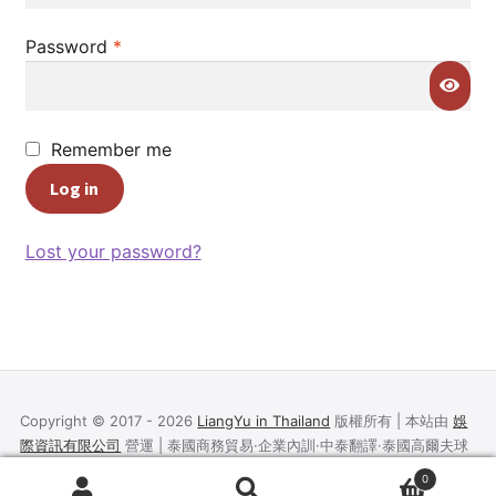
Register
Required
Password
*
Welcome
Terms and condition
Remember me
Log in
商店
Lost your password?
UNIQLO Thailand × Stitch in Thailand 泰國限定聯
名系列
我的帳號
推廣者頁面
Copyright © 2017 - 2026
LiangYu in Thailand
版權所有 | 本站由
娛
際資訊有限公司
營運 | 泰國商務貿易·企業內訓·中泰翻譯·泰國高爾夫球
About
場預訂·法刺跑廟·泰國代購批發·品牌代理
0
Search
Search