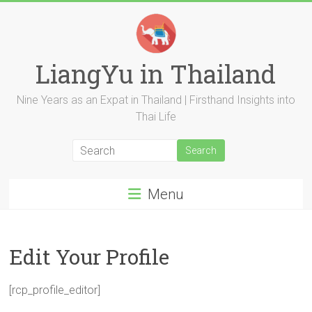
Skip
to
content
LiangYu in Thailand
Nine Years as an Expat in Thailand | Firsthand Insights into
Thai Life
Menu
Edit Your Profile
[rcp_profile_editor]