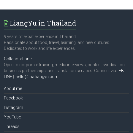
LiangYu in Thailand
9 years of expat experience in Thailand.
Passionate about food, travel, learning, and new cultures.
Dedicated to work and life experiences.
Collaboration
：
Open to corporate training, media interviews, content syndication,
business partnerships, and translation services. Connect via :
FB
|
LINE
|
hello@thailiangyu.com
.
About me
Facebook
Instagram
YouTube
Threads