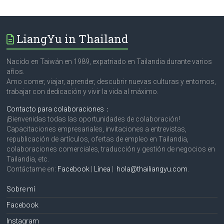
LiangYu in Thailand
Nacido en Taiwán en 1989, expatriado en Tailandia durante varios
años.
Amo comer, viajar, aprender, descubrir nuevas culturas y entornos,
trabajar con dedicación y vivir la vida al máximo.
Contacto para colaboraciones
：
¡Bienvenidas todas las oportunidades de colaboración!
Capacitaciones empresariales, invitaciones a entrevistas,
republicación de artículos, ofertas de empleo en Tailandia,
colaboraciones comerciales, traducción y gestión de negocios en
Tailandia, etc.
Contáctame en:
Facebook
|
Línea
|
hola@thailiangyu.com
.
Sobre mí
Facebook
Instagram