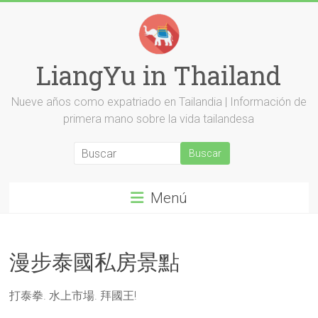
Saltar
al
contenido
LiangYu in Thailand
Nueve años como expatriado en Tailandia | Información de
primera mano sobre la vida tailandesa
Menú
漫步泰國私房景點
打泰拳. 水上市場. 拜國王!