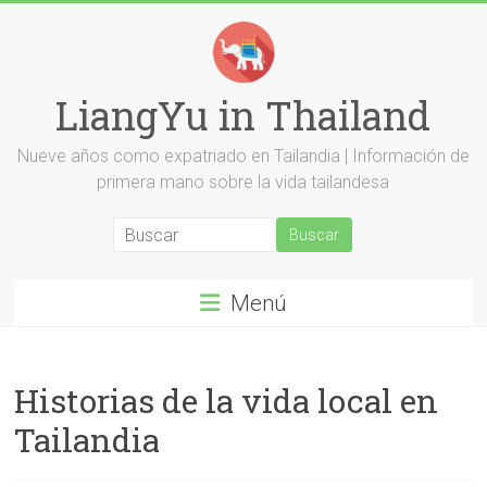
Saltar
al
contenido
LiangYu in Thailand
Nueve años como expatriado en Tailandia | Información de
primera mano sobre la vida tailandesa
Menú
Historias de la vida local en
Tailandia