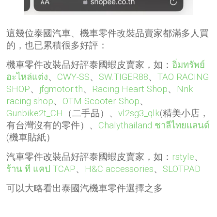
這幾位泰國汽車、機車零件改裝品賣家都滿多人買
的，也已累積很多好評：
機車零件改裝品好評泰國蝦皮賣家，如：
อิ่มทรัพย์
อะไหล่แต่ง
、
CWY-SS
、
SW.TIGER88
、
TAO RACING
SHOP
、
jfgmotor.th
、
Racing Heart Shop
、
Nnk
racing shop
、
OTM Scooter Shop
、
Gunbike2t_CH
（二手品）、
vl2sg3_qlk
(精美小店，
有台灣沒有的零件）、
Chalythailand ชาลีไทยแลนด์
(機車貼紙）
汽車零件改裝品好評泰國蝦皮賣家，如：
rstyle
、
ร้าน ที แคป TCAP
、
H&C accessories
、
SLOTPAD
可以大略看出泰國汽機車零件選擇之多