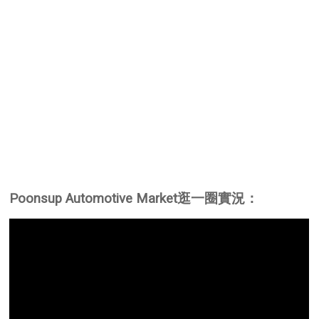
Poonsup Automotive Market逛一圈實況：