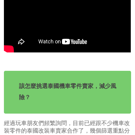
該怎麼挑選泰國機車零件賣家，減少風
險？
經過玩車朋友們頻繁詢問，目前已經跟不少機車改
裝零件的泰國改裝車賣家合作了，幾個篩選重點分