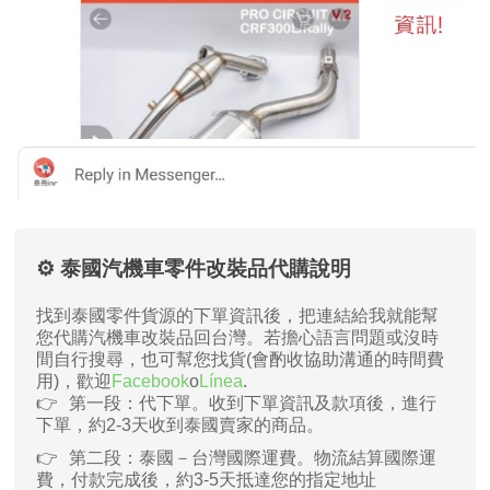
⚙️ 泰國汽機車零件改裝品代購說明
找到泰國零件貨源的下單資訊後，把連結給我就能幫
您代購汽機車改裝品回台灣。若擔心語言問題或沒時
間自行搜尋，也可幫您找貨(會酌收協助溝通的時間費
用)，歡迎
Facebook
o
Línea
.
第一段：代下單。收到下單資訊及款項後，進行
下單，約2-3天收到泰國賣家的商品。
第二段：泰國－台灣國際運費。物流結算國際運
費，付款完成後，約3-5天抵達您的指定地址