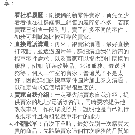
享：
看社群履歷：
剛接觸的新零件賣家，首先至少
看看他在社群媒體上銷售的履歷多不多，若該
賣家已銷售一段時間，賣了許多不同的零件，
初步可判斷為比較可靠的賣家。
直接電話溝通：
再來，跟賣家溝通，最好直接
打電話，並透過圖片等，詳細溝通我們所需的
機車零件需求，以及賣家可以提供到什麼樣的
服務，例如: 訂製改裝品、烤漆服務、寄送服
務等，個人工作室的賣家，普遍英語不是太
好，因此詳細的機車零件圖片加上泰文溝通，
以確定需求這個環節是很重要的。
賣家自我介紹：
一定要先請賣家自我介紹，提
供賣家的地址/電話等資訊，同時要求提供他
改裝車及工作的環境照片，證明他是自己執行
改裝零件且有組裝機車零件的能力。
小額試單：
首次下單時，最好先別一次購買太
貴的商品，先體驗賣家這個首次服務的品質如