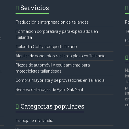
Servicios
Traducción e interpretación del tailandés
Po
Formación corporativa y para expatriados en
T
Tailandia
a
C
Tailandia Golf y transporte fletado
Alquiler de conductores a largo plazo en Tailandia
Piezas de automóvil y equipamiento para
Nu
,
motocicletas tailandesas
in
Compra mayorista y de proveedores en Tailandia
Ta
pr
Reserva de tatuajes de Ajarn Sak Yant
in
am
Categorías populares
en
Trabajar en Tailandia