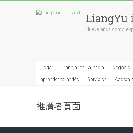
Saltar
al
LiangYu 
contenido
Nueve años como expat
Hogar
Trabajar en Tailandia
Negocio. 
aprender tailandés
Servicios
Acerca 
推廣者頁面