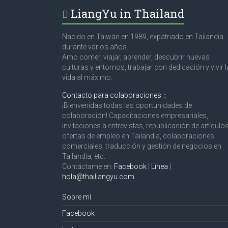
LiangYu in Thailand
Nacido en Taiwán en 1989, expatriado en Tailandia
durante varios años.
Amo comer, viajar, aprender, descubrir nuevas
culturas y entornos, trabajar con dedicación y vivir l
vida al máximo.
Contacto para colaboraciones
：
¡Bienvenidas todas las oportunidades de
colaboración! Capacitaciones empresariales,
invitaciones a entrevistas, republicación de artículos
ofertas de empleo en Tailandia, colaboraciones
comerciales, traducción y gestión de negocios en
Tailandia, etc.
Contáctame en:
Facebook
|
Línea
|
hola@thailiangyu.com
.
Sobre mí
Facebook