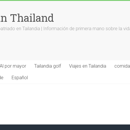
in Thailand
riado en Tailandia | Información de primera mano sobre la vid
Al por mayor
Tailandia golf
Viajes en Tailandia
comida 
de
Español