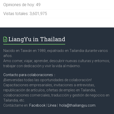
Opiniones de hoy:
49
Vistas totales:
3,601,975
LiangYu in Thailand
Nacido en Taiwán en 1989, expatriado en Tailandia durante varios
años.
Amo comer, viajar, aprender, descubrir nuevas culturas y entornos,
trabajar con dedicación y vivir la vida al máximo.
Contacto para colaboraciones
：
¡Bienvenidas todas las oportunidades de colaboración!
Capacitaciones empresariales, invitaciones a entrevistas,
republicación de artículos, ofertas de empleo en Tailandia,
colaboraciones comerciales, traducción y gestión de negocios en
Tailandia, etc.
Contáctame en:
Facebook
|
Línea
|
hola@thailiangyu.com
.