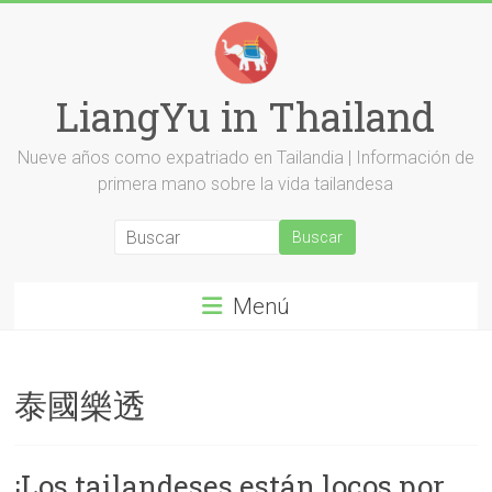
Saltar
al
contenido
LiangYu in Thailand
Nueve años como expatriado en Tailandia | Información de
primera mano sobre la vida tailandesa
Menú
泰國樂透
¡Los tailandeses están locos por