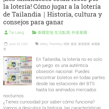
la lotería! Cómo jugar a la lotería
de Tailandia｜Historia, cultura y
consejos para ganar
Tai Liang
泰國當地 生活點滴
,
外派泰國
junio 30, 2025
lottery
,
Thailottery
,
明牌
,
樂透
,
樂透開獎
,
泰國樂
透
En Tailandia, la lotería no es solo
un juego: es una auténtica
obsesión nacional. Puedes
encontrar boletos en todas partes:
desde las estaciones del BTS
hasta los animados mercados
nocturnos.
¿Tienes curiosidad por saber cómo funciona?
Vamos a descubrir la historia, las características