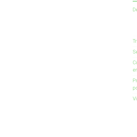
D
Tr
S
C
en
P
p
Vi