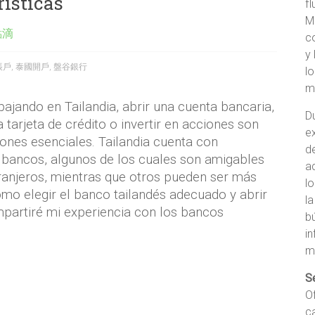
rísticas
f
M
點滴
c
y 
帳戶
,
泰國開戶
,
盤谷銀行
lo
m
abajando en Tailandia, abrir una cuenta bancaria,
D
a tarjeta de crédito o invertir en acciones son
e
ones esenciales. Tailandia cuenta con
d
bancos, algunos de los cuales son amigables
ad
ranjeros, mientras que otros pueden ser más
l
mo elegir el banco tailandés adecuado y abrir
l
partiré mi experiencia con los bancos
b
i
m
S
O
c