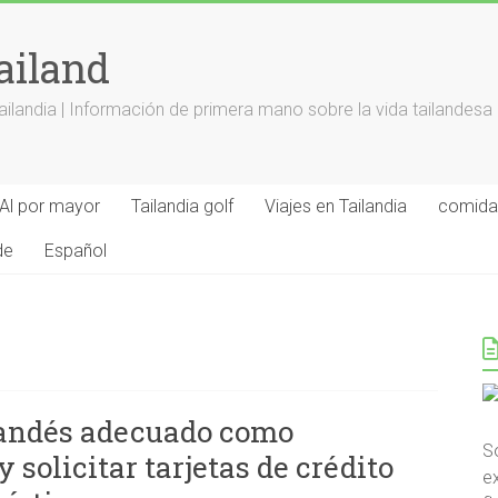
ailand
landia | Información de primera mano sobre la vida tailandesa
Al por mayor
Tailandia golf
Viajes en Tailandia
comida 
de
Español
ilandés adecuado como
S
 solicitar tarjetas de crédito
ex