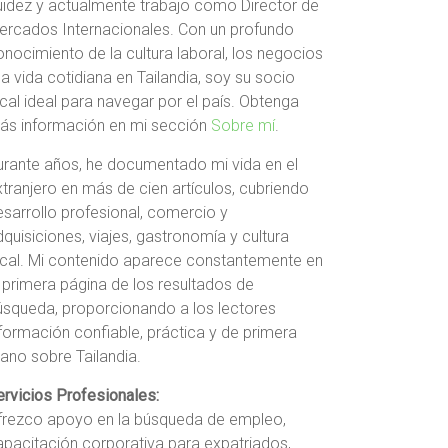
luidez y actualmente trabajo como Director de
ercados Internacionales. Con un profundo
onocimiento de la cultura laboral, los negocios
la vida cotidiana en Tailandia, soy su socio
cal ideal para navegar por el país. Obtenga
ás información en mi sección
Sobre mí
.
urante años, he documentado mi vida en el
xtranjero en más de cien artículos, cubriendo
esarrollo profesional, comercio y
quisiciones, viajes, gastronomía y cultura
ocal. Mi contenido aparece constantemente en
a primera página de los resultados de
úsqueda, proporcionando a los lectores
nformación confiable, práctica y de primera
ano sobre Tailandia.
ervicios Profesionales:
frezco apoyo en la búsqueda de empleo,
apacitación corporativa para expatriados,