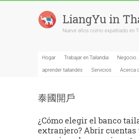
Saltar
al
LiangYu in Th
contenido
Nueve años como expatriado en Tai
Hogar
Trabajar en Tailandia
Negocio. 
aprender tailandés
Servicios
Acerca 
泰國開戶
¿Cómo elegir el banco ta
extranjero? Abrir cuentas y