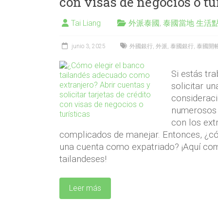
con visas de negocios o tu
Tai Liang
外派泰國
,
泰國當地 生活
junio 3, 2025
外國銀行
,
外派
,
泰國銀行
,
泰國開
Si estás tr
solicitar un
consideraci
numerosos 
con los ext
complicados de manejar. Entonces, ¿có
una cuenta como expatriado? ¡Aquí com
tailandeses!
Leer más