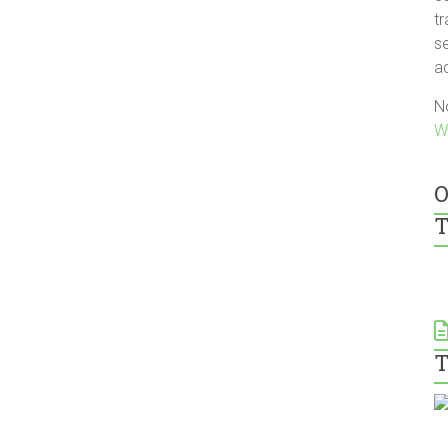
tr
s
a
N
W
O
T
T