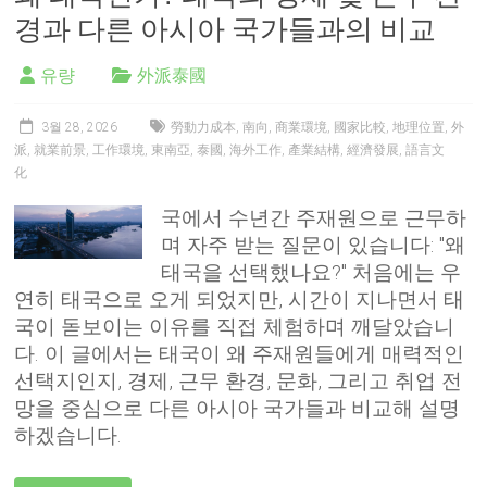
경과 다른 아시아 국가들과의 비교
유량
外派泰國
3월 28, 2026
勞動力成本
,
南向
,
商業環境
,
國家比較
,
地理位置
,
外
派
,
就業前景
,
工作環境
,
東南亞
,
泰國
,
海外工作
,
產業結構
,
經濟發展
,
語言文
化
국에서 수년간 주재원으로 근무하
며 자주 받는 질문이 있습니다: "왜
태국을 선택했나요?" 처음에는 우
연히 태국으로 오게 되었지만, 시간이 지나면서 태
국이 돋보이는 이유를 직접 체험하며 깨달았습니
다. 이 글에서는 태국이 왜 주재원들에게 매력적인
선택지인지, 경제, 근무 환경, 문화, 그리고 취업 전
망을 중심으로 다른 아시아 국가들과 비교해 설명
하겠습니다.