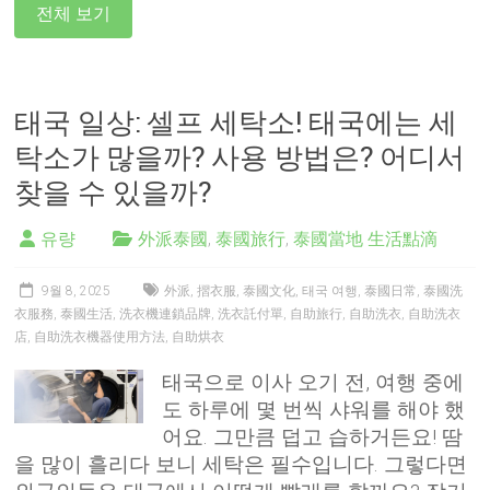
전체 보기
태국 일상: 셀프 세탁소! 태국에는 세
탁소가 많을까? 사용 방법은? 어디서
찾을 수 있을까?
유량
外派泰國
,
泰國旅行
,
泰國當地 生活點滴
9월 8, 2025
外派
,
摺衣服
,
泰國文化
,
태국 여행
,
泰國日常
,
泰國洗
衣服務
,
泰國生活
,
洗衣機連鎖品牌
,
洗衣託付單
,
自助旅行
,
自助洗衣
,
自助洗衣
店
,
自助洗衣機器使用方法
,
自助烘衣
태국으로 이사 오기 전, 여행 중에
도 하루에 몇 번씩 샤워를 해야 했
어요. 그만큼 덥고 습하거든요! 땀
을 많이 흘리다 보니 세탁은 필수입니다. 그렇다면