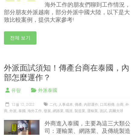
海外工作的朋友們聊到工作情況，
部分朋友外派越南，部分外派中國大陸，以下是大
致比較案例，提供大家參考!
전체 보기
外派面試須知！傳產台商在泰國，內
部怎麼運作？
유량
外派泰國
12월 12, 2022
二代
,
人事成本
,
傳產
,
內部運作
,
口耳相傳
,
台商
,
外
商
,
外派
,
泰國
,
海外工作
,
發展
,
網路業
,
職涯
,
製造業
,
運輸業
,
面試
,
高爾夫球
外商進入泰國，主要為這三大類公
司：運輸業、網路業、及傳統製造