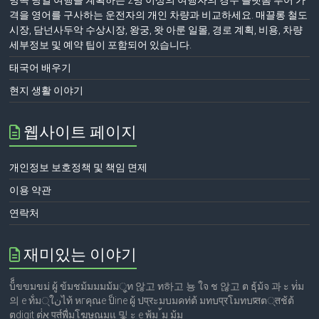
방콕 당일 여행을 계획하는 2명 이상의 여행자의 경우 플랫폼 투어 가
격을 영어를 구사하는 운전자의 개인 차량과 비교하세요. 매끌롱 철도
시장, 담넌사두악 수상시장, 왕궁, 왓 아룬 일몰, 경로 계획, 비용, 차량
세부정보 및 예약 팁이 포함되어 있습니다.
태국어 배우기
현지 생활 이야기
웹사이트 페이지
개인정보 보호정책 및 책임 면제
이용 약관
연락처
재미있는 이야기
บ็็ขขมขม่ ผู้ ข้มชม้มมมม้ม्ูท 않고 ท하고 뇽 ใจ ช 않고 ต ธุ้ม้จ 과 ะ ท่่ม
의 е ท้่ม्ใنไท้ หгคุณе ป็ine ผู้ ปप्रะมบมคท่ต้ มทบप्रโมทบप्र्तต्तช้ต้
ตdigit ต่่א पर्तพื่มโฆษณมแ 및 ะ е พ้ม ้ม ม้ม