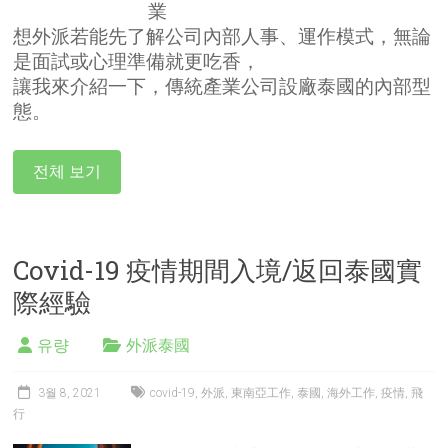
業
想外派若能先了解公司內部人事、運作模式，無論
是面試或心理準備就更吃香，
讓我來介紹一下，傳統產業公司設廠泰國的內部型
態。
전체 보기
Covid-19 疫情期間入境/返回泰國實
際經驗
유량
外派泰國
3월 8, 2021
covid-19
,
外派
,
東南亞工作
,
泰國
,
海外工作
,
疫情
,
飛
行