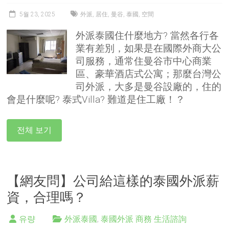
5월 23, 2025
外派
,
居住
,
曼谷
,
泰國
,
空間
外派泰國住什麼地方? 當然各行各
業有差別，如果是在國際外商大公
司服務，通常住曼谷市中心商業
區、豪華酒店式公寓；那麼台灣公
司外派，大多是曼谷設廠的，住的
會是什麼呢? 泰式Villa? 難道是住工廠！？
전체 보기
【網友問】公司給這樣的泰國外派薪
資，合理嗎？
유량
外派泰國
,
泰國外派 商務 生活諮詢