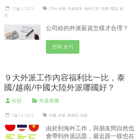
12월 5, 2023
Offer
,
外派
,
外派薪水
,
海外工作
,
目標
,
職涯
,
薪
水
公司給的外派薪資怎樣才合理？
전체 보기
９大外派工作內容福利比一比，泰
國/越南/中國大陸外派哪國好？
유량
外派泰國
2월 23, 2023
中國
,
外派
,
東南亞
,
比較
由於到海外工作，與朋友間自然也
會帶到外派話題，最近跟一樣也在