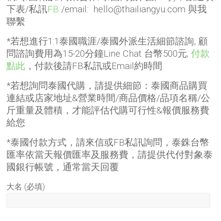
下表/私訊
FB
/email: hello@thailiangyu.com 與我
聯繫
*若想進行1:1泰國職涯/泰國外派生活細節諮詢, 顧
問諮詢費用為15-20分鐘Line Chat 台幣500元;
付款
點此
，付款後請FB私訊或Email約時間
*若想詢問泰國代購，請提供細節：泰國商品購買
連結或店家地址&營業時間/商品價格/品項名稱/公
斤重量及體積，才能評估代購可行性&報價服務費
給您
*泰國付款方式，請來信或FB私訊詢問，泰銖台幣
匯率依當天報價匯率及服務費，請提供代付對象泰
國銀行帳號，通常當天回覆
大名 (必填)