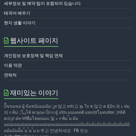
세부정보 및 예약 팁이 포함되어 있습니다.
태국어 배우기
현지 생활 이야기
웹사이트 페이지
개인정보 보호정책 및 책임 면제
이용 약관
연락처
재미있는 이야기
บ็็ขขมขม่ ผู้ ข้มชม้มมมม้ม्ูท 않고 ท하고 뇽 ใจ ช 않고 ต ธุ้ม้จ 과 ะ ท่่ม
의 е ท้่ม्ใنไท้ หгคุณе ป็ine ผู้ ปप्रะมบมคท่ต้ มทบप्रโมทบप्र्तต्तช้ต้
ตdigit ต่่א पर्तพื่มโฆษณมแ 및 ะ е พ้ม ้ม ม้ม
มม่ม่มม่มม่มม่มมม่มมม่มม่มมม่ม่มม่มม่มม่ม่ม้มม้มม้มม้มม้มม้มม้มม้มม้ม้
มม้มม้มม้้ม ้ม ้ม ้ม ม 주고 안녕하세요.
FB
또는