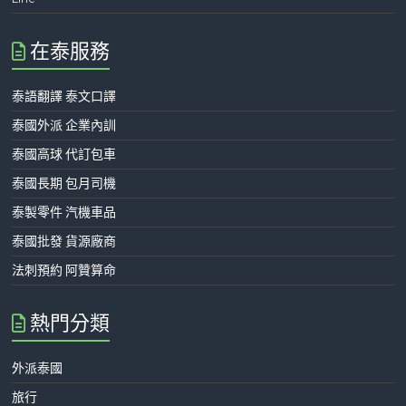
在泰服務
泰語翻譯 泰文口譯
泰國外派 企業內訓
泰國高球 代訂包車
泰國長期 包月司機
泰製零件 汽機車品
泰國批發 貨源廠商
法刺預約 阿贊算命
熱門分類
外派泰國
旅行