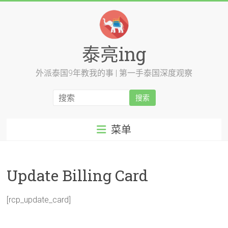
跳
至
内
容
泰亮ing
外派泰国9年教我的事 | 第一手泰国深度观察
菜单
Update Billing Card
[rcp_update_card]