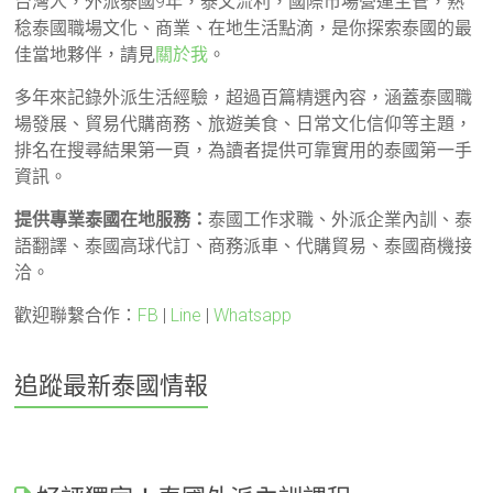
台灣人，外派泰國9年，泰文流利，國際市場營運主管，熟
稔泰國職場文化、商業、在地生活點滴，是你探索泰國的最
佳當地夥伴，請見
關於我
。
多年來記錄外派生活經驗，超過百篇精選內容，涵蓋泰國職
場發展、貿易代購商務、旅遊美食、日常文化信仰等主題，
排名在搜尋結果第一頁，為讀者提供可靠實用的泰國第一手
資訊。
提供專業泰國在地服務：
泰國工作求職、外派企業內訓、泰
語翻譯、泰國高球代訂、商務派車、代購貿易、泰國商機接
洽。
歡迎聯繫合作：
FB
|
Line
|
Whatsapp
追蹤最新泰國情報