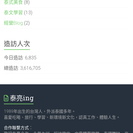
泰式美食
(8)
泰文學習
(13)
經營Blog
(2)
造訪人次
今日造訪:
6,835
總造訪:
3,616,705
泰亮ing
1989年出生的台灣人，外派泰國多年。
喜愛吃喝、旅行、學習、新環境新文化，認真工作、體驗人生。
合作聯繫方式
：