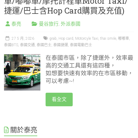
車/嘟嘟車/摩托計程車Motor Taxi/
捷運/巴士含Hop Card購買及充值)
泰亮
曼谷旅行
,
外派泰國
27 5 月, 2026
grab
,
Hop card
,
Motorcyle Taxi
,
thai smile
,
嘟嘟車
,
泰國BTS
,
泰國交通
,
泰國巴士
,
泰國捷運
,
泰國電動巴士
在泰國市區，除了捷運外，效率最
高的交通工具還有這四種，
如想要快速有效率的在市區移動，
可以考慮~!
看全文
關於泰亮