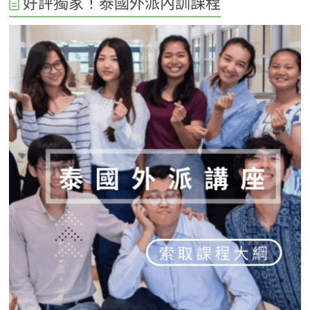
好評獨家！泰國外派內訓課程