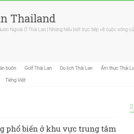
in Thailand
c Ngoài Ở Thái Lan | Những hiểu biết trực tiếp về cuộc sống củ
Bán buôn
Golf Thái Lan
Du lịch Thái Lan
Ẩm thực Thái L
Tiếng Việt
g phổ biến ở khu vực trung tâm