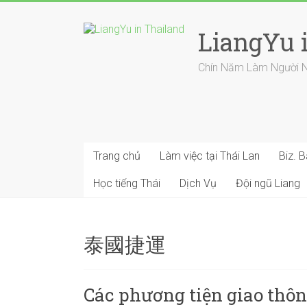
Skip
to
LiangYu 
content
Chín Năm Làm Người Nướ
Trang chủ
Làm việc tại Thái Lan
Biz. 
Học tiếng Thái
Dịch Vụ
Đội ngũ Liang
泰國捷運
Các phương tiện giao thôn