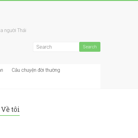
a người Thái
an
Câu chuyện đời thường
Về tôi