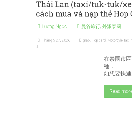
Thái Lan (taxi/tuk-tuk/x
cách mua và nạp thẻ Hop 
Lương Ngọc
曼谷旅行
,
外派泰國
Tháng 5 27, 2026
grab
,
Hop card
,
Motorcyle Taxi
,
士
在泰國市區
種，
如想要快速
Read mor