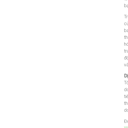
b
Tr
c
b
t
h
t
độ
và
D
Tô
d
ti
th
d
Đừ