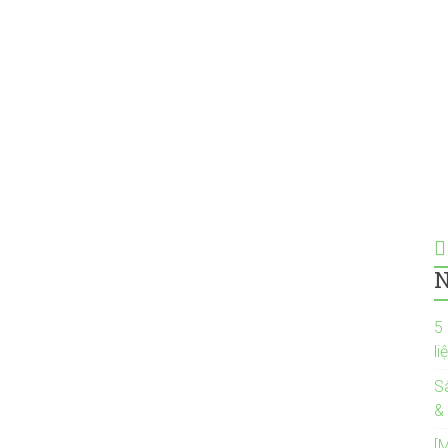
N
5
li
S
&
[