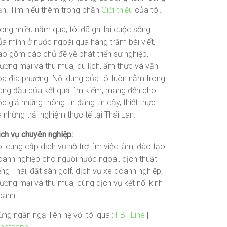
ạn. Tìm hiểu thêm trong phần
Giới thiệu
của tôi.
ong nhiều năm qua, tôi đã ghi lại cuộc sống
ủa mình ở nước ngoài qua hàng trăm bài viết,
ao gồm các chủ đề về phát triển sự nghiệp,
hương mại và thu mua, du lịch, ẩm thực và văn
óa địa phương. Nội dung của tôi luôn nằm trong
rang đầu của kết quả tìm kiếm, mang đến cho
c giả những thông tin đáng tin cậy, thiết thực
 những trải nghiệm thực tế tại Thái Lan.
ịch vụ chuyên nghiệp:
i cung cấp dịch vụ hỗ trợ tìm việc làm, đào tạo
oanh nghiệp cho người nước ngoài, dịch thuật
ếng Thái, đặt sân golf, dịch vụ xe doanh nghiệp,
ương mại và thu mua, cùng dịch vụ kết nối kinh
oanh.
ng ngần ngại liên hệ với tôi qua :
FB
|
Line
|