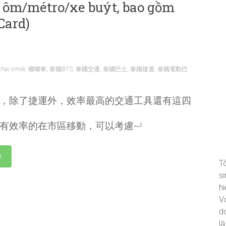
e ôm/métro/xe buýt, bao gồm
Card)
thai smile
,
嘟嘟車
,
泰國BTS
,
泰國交通
,
泰國巴士
,
泰國捷運
,
泰國電動巴
，除了捷運外，效率最高的交通工具還有這四
有效率的在市區移動，可以考慮~!
e
T
si
hi
Vớ
d
l