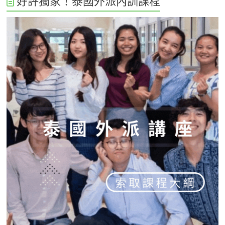
好評獨家！泰國外派內訓課程