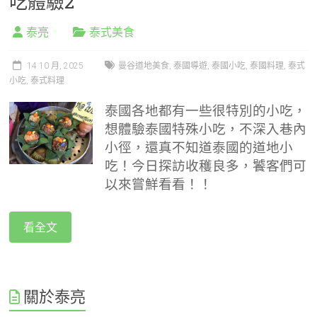
吃體驗2
泰亮
泰式美食
14 10 月, 2025
曼谷道地美食
,
泰國導遊
,
泰國小吃
,
泰國料理
,
泰式
小吃
,
泰式料理
泰國各地都有一些很特別的小吃，
想體驗泰國特殊小吃，不深入巷內
小徑，還真不知道泰國的道地小
吃！今日探訪收穫良多，饕客們可
以來嘗鮮看看！！
看全文
關於泰亮