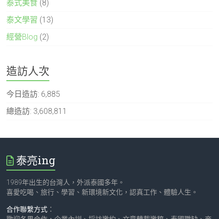
泰式美食
(8)
泰文學習
(13)
經營Blog
(2)
造訪人次
今日造訪:
6,885
總造訪:
3,608,811
泰亮ing
1989年出生的台灣人，外派泰國多年。
喜愛吃喝、旅行、學習、新環境新文化，認真工作、體驗人生。
合作聯繫方式
：
歡迎各界合作，企業內訓、採訪邀約、文章轉載邀稿、泰國職缺、商