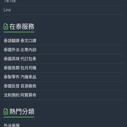
TikTok
Line
在泰服務
泰語翻譯 泰文口譯
泰國外派 企業內訓
泰國高球 代訂包車
泰國長期 包月司機
泰製零件 汽機車品
泰國批發 貨源廠商
法刺預約 阿贊算命
熱門分類
外派泰國