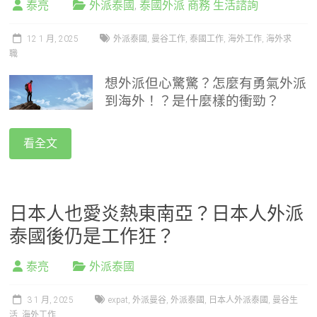
泰亮
外派泰國
,
泰國外派 商務 生活諮詢
12 1 月, 2025
外派泰國
,
曼谷工作
,
泰國工作
,
海外工作
,
海外求
職
想外派但心驚驚？怎麼有勇氣外派
到海外！？是什麼樣的衝勁？
看全文
日本人也愛炎熱東南亞？日本人外派
泰國後仍是工作狂？
泰亮
外派泰國
3 1 月, 2025
expat
,
外派曼谷
,
外派泰國
,
日本人外派泰國
,
曼谷生
活
,
海外工作