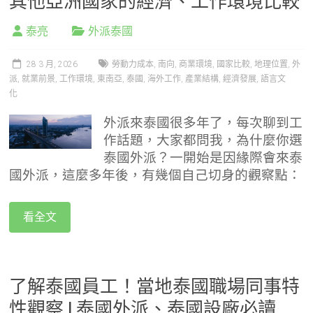
其他亞洲國家的經濟、工作環境比較
泰亮
外派泰國
28 3 月, 2026
勞動力成本
,
南向
,
商業環境
,
國家比較
,
地理位置
,
外
派
,
就業前景
,
工作環境
,
東南亞
,
泰國
,
海外工作
,
產業結構
,
經濟發展
,
語言文
化
外派來泰國很多年了，每次聊到工
作話題，大家都問我，為什麼你選
泰國外派？一開始是因緣際會來泰
國外派，這麼多年後，有幾個自己切身的觀察點：
看全文
了解泰國員工！當地泰國職場同事特
性觀察 | 泰國外派、泰國設廠必讀