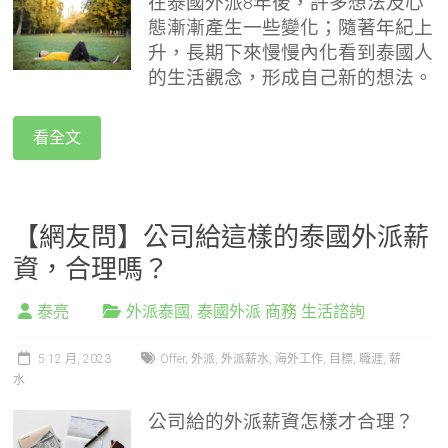
在泰國外派8年後，許多想法及心
態漸漸產生一些變化；隨著年紀上
升，長期下來慢慢內化看到泰國人
的生活觀念，形成自己新的想法。
看全文
【網友問】公司給這樣的泰國外派薪
資，合理嗎？
泰亮
外派泰國
,
泰國外派 商務 生活諮詢
5 12 月, 2023
Offer
,
外派
,
外派薪水
,
海外工作
,
目標
,
職涯
,
薪
水
公司給的外派薪資怎樣才合理？