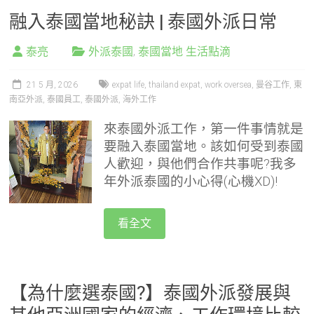
融入泰國當地秘訣 | 泰國外派日常
泰亮
外派泰國
,
泰國當地 生活點滴
21 5 月, 2026
expat life
,
thailand expat
,
work oversea
,
曼谷工作
,
東
南亞外派
,
泰國員工
,
泰國外派
,
海外工作
來泰國外派工作，第一件事情就是
要融入泰國當地。該如何受到泰國
人歡迎，與他們合作共事呢?我多
年外派泰國的小心得(心機XD)!
看全文
【為什麼選泰國?】泰國外派發展與