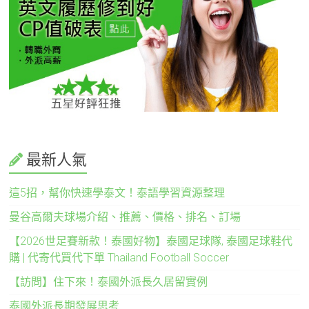
最新人氣
這5招，幫你快速學泰文！泰語學習資源整理
曼谷高爾夫球場介紹、推薦、價格、排名、訂場
【2026世足賽新款！泰國好物】泰國足球隊, 泰國足球鞋代
購 | 代寄代買代下單 Thailand Football Soccer
【訪問】住下來！泰國外派長久居留實例
泰國外派長期發展思考