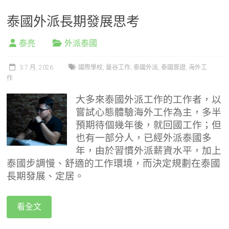
泰國外派長期發展思考
泰亮
外派泰國
3 7 月, 2026
國際學校
,
曼谷工作
,
泰國外派
,
泰國簽證
,
海外工
作
大多來泰國外派工作的工作者，以
嘗試心態體驗海外工作為主，多半
預期待個幾年後，就回國工作；但
也有一部分人，已經外派泰國多
年，由於習慣外派薪資水平，加上
泰國步調慢、舒適的工作環境，而決定規劃在泰國
長期發展、定居。
看全文