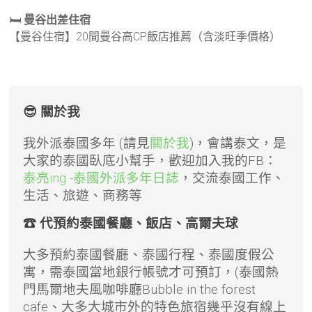
🛏️
曼谷出差住宿
【曼谷住宿】20間曼谷高CP飯店推薦（含淡旺季價格）
😎 關於我
我外派泰國多年 (請見
關於我
)，會講泰文，是
大家的泰國臥底小幫手，歡迎加入我的FB：
泰亮ing -泰國外派多年日誌
，交流泰國工作、
生活、旅遊、商務等
☎ 代預約泰國餐廳、飯店、高爾夫球
大多預約泰國餐廳、泰國行程、泰國度假公
寓，需泰國當地銀行帳號才可預訂，(泰國熱
門馬爾地夫風咖啡廳Bubble in the forest
cafe、大多大城市外的特色旅宿幾乎沒有線上