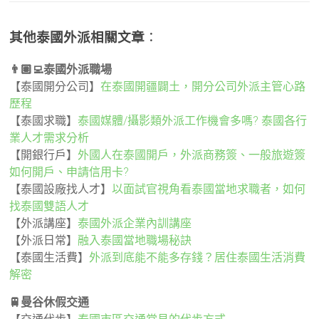
其他泰國外派相關文章
：
👨🏽‍💻泰國外派職場
【泰國開分公司】
在泰國開疆闢土，開分公司外派主管心路
歷程
【泰國求職】
泰國媒體/攝影類外派工作機會多嗎? 泰國各行
業人才需求分析
【開銀行戶】
外國人在泰國開戶，外派商務簽、一般旅遊簽
如何開戶、申請信用卡?
【泰國設廠找人才】
以面試官視角看泰國當地求職者，如何
找泰國雙語人才
【外派講座】
泰國外派企業內訓講座
【外派日常】
融入泰國當地職場秘訣
【泰國生活費】
外派到底能不能多存錢？居住泰國生活消費
解密
🚆曼谷休假交通