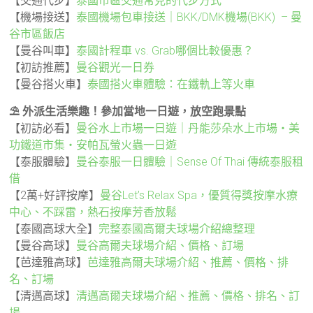
【交通代步】
泰國市區交通常見的代步方式
【機場接送】
泰國機場包車接送｜BKK/DMK機場(BKK) – 曼
谷市區飯店
【曼谷叫車】
泰國計程車 vs. Grab哪個比較優惠？
【初訪推薦】
曼谷觀光一日券
【曼谷搭火車】
泰國搭火車體驗：在鐵軌上等火車
⛱️ 外派生活樂趣！參加當地一日遊，放空跑景點
【初訪必看】
曼谷水上市場一日遊｜丹能莎朵水上市場・美
功鐵道市集・安帕瓦螢火蟲一日遊
【泰服體驗】
曼谷泰服一日體驗｜Sense Of Thai 傳統泰服租
借
【2萬+好評按摩】
曼谷Let’s Relax Spa，優質得獎按摩水療
中心、不踩雷，熱石按摩芳香放鬆
【泰國高球大全】
完整泰國高爾夫球場介紹總整理
【曼谷高球】
曼谷高爾夫球場介紹、價格、訂場
【芭達雅高球】
芭達雅高爾夫球場介紹、推薦、價格、排
名、訂場
【清邁高球】
清邁高爾夫球場介紹、推薦、價格、排名、訂
場