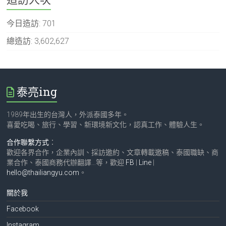
今日造訪:
701
總造訪:
3,602,627
泰亮ing
1989年出生的台灣人，外派泰國多年。
喜愛吃喝、旅行、學習、新環境新文化，認真工作、體驗人生。
合作聯繫方式
：
歡迎各界合作，企業內訓、採訪邀約、文章轉載邀稿、泰國職缺、商
業合作、泰國商務代辦翻譯…等，歡迎
FB
|
Line
|
hello@thailiangyu.com
。
關於我
Facebook
Instagram