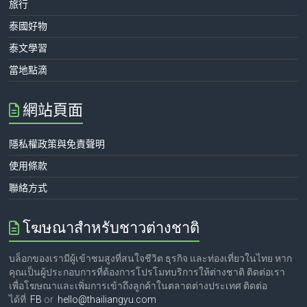
旅行
泰國好物
泰文學習
當地點滴
網站頁面
隱私權政策與免責聲明
使用條款
聯絡方式
โฆษณาสำหรับชาวต่างชาติ
บล็อกของเรามีผู้เข้าชมสูงที่สนใจชีวิต ธุรกิจ และท่องเที่ยวในไทย หาก
คุณเป็นผู้ประกอบการที่ต้องการโปรโมทบริการให้ต่างชาติ ติดต่อเรา
เพื่อโฆษณาและเพิ่มการเข้าถึงลูกค้าในตลาดต่างประเทศ ติดต่อ
ได้ที่
FB
or
hello@thailiangyu.com