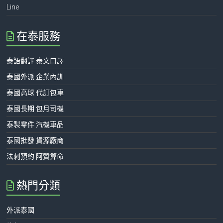
Line
在泰服務
泰語翻譯 泰文口譯
泰國外派 企業內訓
泰國高球 代訂包車
泰國長期 包月司機
泰製零件 汽機車品
泰國批發 貨源廠商
法刺預約 阿贊算命
熱門分類
外派泰國