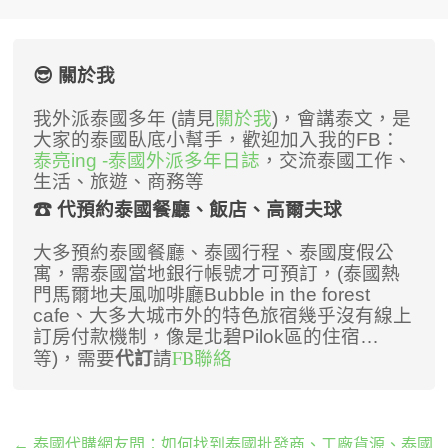
😎 關於我
我外派泰國多年 (請見
關於我
)，會講泰文，是
大家的泰國臥底小幫手，歡迎加入我的FB：
泰亮ing -泰國外派多年日誌
，交流泰國工作、
生活、旅遊、商務等
☎ 代預約泰國餐廳、飯店、高爾夫球
大多預約泰國餐廳、泰國行程、泰國度假公
寓，需泰國當地銀行帳號才可預訂，(泰國熱
門馬爾地夫風咖啡廳Bubble in the forest
cafe、大多大城市外的特色旅宿幾乎沒有線上
訂房付款機制，像是北碧Pilok區的住宿…
請
FB聯絡
等)，需要
代訂
←
泰國代購網友問：如何找到泰國批發商、工廠貨源、泰國