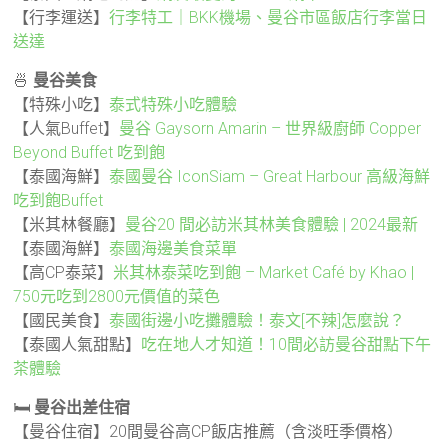
【行李運送】
行李特工｜BKK機場、曼谷市區飯店行李當日
送達
🍜
曼谷美食
【特殊小吃】
泰式特殊小吃體驗
【人氣Buffet】
曼谷 Gaysorn Amarin – 世界級廚師 Copper
Beyond Buffet 吃到飽
【泰國海鮮】
泰國曼谷 IconSiam – Great Harbour 高級海鮮
吃到飽Buffet
【米其林餐廳】
曼谷20 間必訪米其林美食體驗 | 2024最新
【泰國海鮮】
泰國海邊美食菜單
【高CP泰菜】
米其林泰菜吃到飽 – Market Café by Khao |
750元吃到2800元價值的菜色
【國民美食】
泰國街邊小吃攤體驗！泰文[不辣]怎麼說？
【泰國人氣甜點】
吃在地人才知道！10間必訪曼谷甜點下午
茶體驗
🛏️
曼谷出差住宿
【曼谷住宿】20間曼谷高CP飯店推薦（含淡旺季價格）