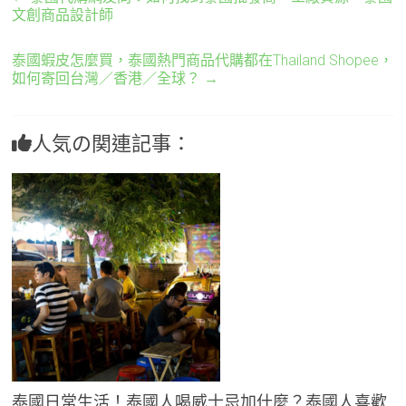
文創商品設計師
泰國蝦皮怎麼買，泰國熱門商品代購都在Thailand Shopee，
如何寄回台灣／香港／全球？
→
人気の関連記事：
泰國日常生活！泰國人喝威士忌加什麼？泰國人喜歡