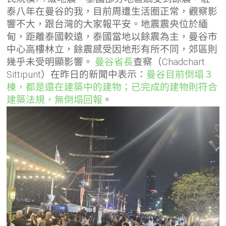
泰八年在曼谷的我，目前周遭生活圈正常，觀察影
響不大，跟台灣的大家報平安。地震震央位於緬
甸，距離泰國較遠，泰國當地以餘震為主，曼谷市
中心高樓林立，餘震感受因地形有所不同，郊區則
幾乎未受明顯影響。
曼谷省長
查察（Chadchart
Sittipunt）在昨日的新聞中表示：
曼谷目前倒塌３
棟，都是還在建築中的建物；已完成的建物則符合
建築法規，無倒塌回報
。