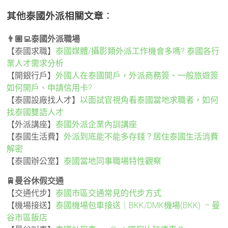
其他泰國外派相關文章
：
👨🏽‍💻泰國外派職場
【泰國求職】
泰國媒體/攝影類外派工作機會多嗎? 泰國各行
業人才需求分析
【開銀行戶】
外國人在泰國開戶，外派商務簽、一般旅遊簽
如何開戶、申請信用卡?
【泰國設廠找人才】
以面試官視角看泰國當地求職者，如何
找泰國雙語人才
【外派講座】
泰國外派企業內訓講座
【泰國生活費】
外派到底能不能多存錢？居住泰國生活消費
解密
【泰國辦公室】
泰國當地同事職場特性觀察
🚆曼谷休假交通
【交通代步】
泰國市區交通常見的代步方式
【機場接送】
泰國機場包車接送｜BKK/DMK機場(BKK) – 曼
谷市區飯店