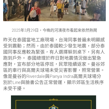
2025年3月29日，今晚的河濱夜市看起來依然熱鬧
昨天在泰國當地工廠現場，台灣同事普遍未明顯感
受到震動；然而，由於泰國較少發生地震，部分泰
國同事反應較為緊張，有人選擇躲到桌下，另有人
跑到戶外。
泰國總理於昨日對地震情況做出緊急
應對，宣布部分地區停班，民眾陸續返家。曼谷郊
區的車行與高爾夫球場未受災害影響，照常營業。
像是曼谷的Riverdale與Panya Indra高爾夫球場分
別於Line與臉書公告正常營運，顯示郊區生活秩序
未受干擾。