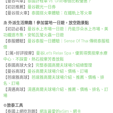
【曼谷叫車】
泰國計程車 vs. Grab哪個比較優惠？
【初訪推薦】
曼谷觀光一日券
【曼谷搭火車】
泰國搭火車體驗：在鐵軌上等火車
⛱️ 外派生活樂趣！參加當地一日遊，放空跑景點
【初訪必看】
曼谷水上市場一日遊｜丹能莎朵水上市場・美
功鐵道市集・安帕瓦螢火蟲一日遊
【泰服體驗】
曼谷泰服一日體驗｜Sense Of Thai 傳統泰服租
借
【2萬+好評按摩】
曼谷Let’s Relax Spa，優質得獎按摩水療
中心、不踩雷，熱石按摩芳香放鬆
【泰國高球大全】
完整泰國高爾夫球場介紹總整理
【曼谷高球】
曼谷高爾夫球場介紹、價格、訂場
【芭達雅高球】
芭達雅高爾夫球場介紹、推薦、價格、排
名、訂場
【清邁高球】
清邁高爾夫球場介紹、推薦、價格、排名、訂
場
⚙️
旅泰工具
【泰國上網吃到飽】
網友最愛的eSim、網卡