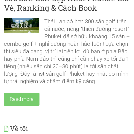
Vé, Ranking & Cách Book
Thái Lan có hơn 300 sân golf trên
cả nước, riêng “thiên đường resort”
Phuket đã sở hữu khoảng 15 sân –
combo golf + nghỉ dưỡng hoàn hảo luôn! Lựa chọn
thì siêu đa dạng, vị trí lại tiện lợi, dù bạn ở phía Bắc
hay phía Nam đảo thì cũng chỉ cần chạy xe tối đa 1
tiếng (nhiều sân chỉ 20–30 phút) là tới sân chất
lượng. Đây là list sân golf Phuket hay nhất do mình
tự trải nghiệm và chấm điểm kỹ càng.
Read more
Về tôi