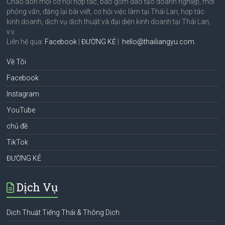
Chào đón mọi cơ hội hợp tác, bao gồm đào tạo doanh nghiệp, mời
phỏng vấn, đăng lại bài viết, cơ hội việc làm tại Thái Lan, hợp tác
kinh doanh, dịch vụ dịch thuật và đại diện kinh doanh tại Thái Lan,
v.v.
Liên hệ qua:
Facebook
|
ĐƯỜNG KẺ
|
hello@thailiangyu.com
.
Về Tôi
Facebook
Instagram
YouTube
chủ đề
TikTok
ĐƯỜNG KẺ
Dịch Vụ
Dịch Thuật Tiếng Thái & Thông Dịch