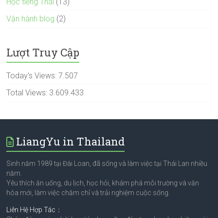
Học tiếng Thái
(13)
Vận hành blog
(2)
Lượt Truy Cập
Today's Views:
7.507
Total Views:
3.609.433
LiangYu in Thailand
Sinh năm 1989 tại Đài Loan, đã sống và làm việc tại Thái Lan nhiều
năm.
Yêu thích ăn uống, du lịch, học hỏi, khám phá môi trường và văn
hóa mới, làm việc chăm chỉ và trải nghiệm cuộc sống.
Liên Hệ Hợp Tác
：