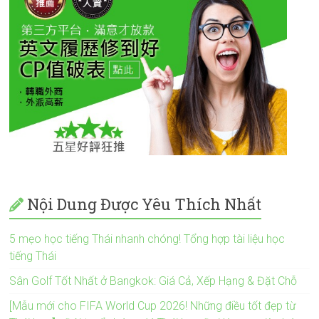
Nội Dung Được Yêu Thích Nhất
5 mẹo học tiếng Thái nhanh chóng! Tổng hợp tài liệu học
tiếng Thái
Sân Golf Tốt Nhất ở Bangkok: Giá Cả, Xếp Hạng & Đặt Chỗ
[Mẫu mới cho FIFA World Cup 2026! Những điều tốt đẹp từ