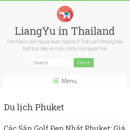
Skip
to
content
LiangYu in Thailand
Chín Năm Làm Người Nước Ngoài Ở Thái Lan | Những hiểu
biết trực tiếp về cuộc sống của người Thái
Menu
Du lịch Phuket
Các Sân Golf Đẹp Nhất Phuket: Giá