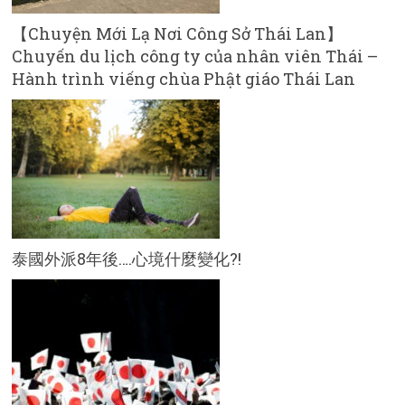
【Chuyện Mới Lạ Nơi Công Sở Thái Lan】
Chuyến du lịch công ty của nhân viên Thái –
Hành trình viếng chùa Phật giáo Thái Lan
泰國外派8年後….心境什麼變化?!