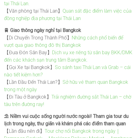
tại Thái Lan.
【Văn phòng tại Thái Lan】
Quan sát đặc điểm làm việc của
đồng nghiệp địa phương tại Thái Lan
🚆 Giao thông ngày nghỉ tại Bangkok
【Di Chuyển Trong Thành Phố】
Những cách phổ biến để
vượt qua giao thông đô thị Bangkok
【Đưa Đón Sân Bay】
Dịch vụ xe riêng từ sân bay BKK/DMK
đến các khách sạn trung tâm Bangkok.
【Gọi Xe tại Bangkok】
So sánh taxi Thái Lan và Grab – cái
nào tiết kiệm hơn?
【Lần Đầu Đến Thái Lan?】
Sở hữu vé tham quan Bangkok
trong một ngày
【Đi Tàu ở Bangkok】
Trải nghiệm đường sắt Thái Lan – chờ
tàu trên đường ray!
⛱️ Niềm vui cuộc sống người nước ngoài! Tham gia tour du
lịch trong ngày, thư giãn và khám phá các điểm tham quan
【Lần đầu nên đi】
Tour chợ nổi Bangkok trong ngày｜