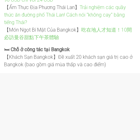
【Ẩm Thực Địa Phương Thái Lan】
Trải nghiệm các quầy
thức ăn đường phố Thái Lan! Cách nói "không cay" bằng
tiếng Thái?
【Món Ngọt Bí Mật Của Bangkok】
吃在地人才知道！10間
必訪曼谷甜點下午茶體驗
🛏️
Chỗ ở công tác tại Bangkok
【Khách Sạn Bangkok】Đề xuất 20 khách sạn giá trị cao ở
Bangkok (bao gồm giá mùa thấp và cao điểm)