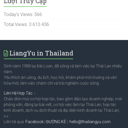
Lượt Truy Cập
Today's Views:
566
Total Views:
3.610.436
LiangYu in Thailand
Sinh năm 1989 tại Đài Loan, đã sống và làm việc tại Thái Lan nhiều
năm.
Yêu thích ăn uống, du lịch, học hỏi, khám phá môi trường và văn
hóa mới, làm việc chăm chỉ và trải nghiệm cuộc sống.
Liên Hệ Hợp Tác
：
Chào đón mọi cơ hội hợp tác, bao gồm đào tạo doanh nghiệp, mời
phỏng vấn, đăng lại bài viết, cơ hội việc làm tại Thái Lan, hợp tác
kinh doanh, dịch vụ dịch thuật và đại diện kinh doanh tại Thái Lan,
v.v.
Liên hệ qua:
Facebook
|
ĐƯỜNG KẺ
|
hello@thailiangyu.com
.