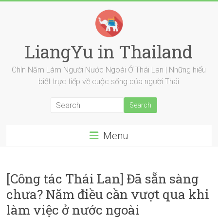
Skip
to
content
LiangYu in Thailand
Chín Năm Làm Người Nước Ngoài Ở Thái Lan | Những hiểu
biết trực tiếp về cuộc sống của người Thái
Menu
[Công tác Thái Lan] Đã sẵn sàng
chưa? Năm điều cần vượt qua khi
làm việc ở nước ngoài