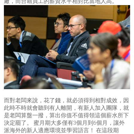
廠，而台籍員工的薪資水平相對比當地人高。
而對老闆來說，花了錢，就必須得到相對成效，因
此時不時就會聽到有人離開，有新人加入團隊，就
是老闆算盤一撥，算出你值不值得領這個薪水所下
決定罷了。
蜜月期大多僅有3個月到6個月，讓外
派海外的新人適應環境並學習語言！
在這段期