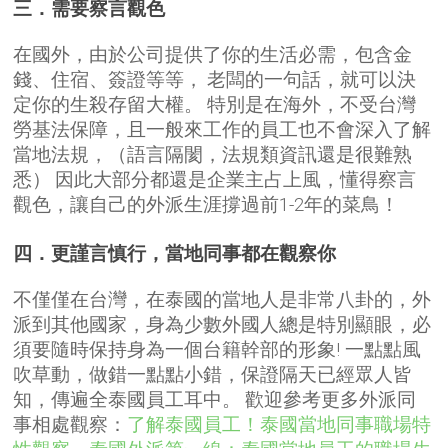
三．需要察言觀色
在國外，由於公司提供了你的生活必需，包含金
錢、住宿、簽證等等，
老闆的一句話，就可以決
定你的生殺存留大權。
特別是在海外，不受台灣
勞基法保障，且一般來工作的員工也不會深入了解
當地法規，（語言隔閡，法規類資訊還是很難熟
悉）
因此大部分都還是企業主占上風，懂得察言
觀色，讓自己的外派生涯撐過前1-2年的菜鳥！
四．更謹言慎行，當地同事都在觀察你
不僅僅在台灣，在泰國的當地人是非常八卦的，外
派到其他國家，身為少數外國人總是特別顯眼，必
須要隨時保持身為一個台籍幹部的形象!
一點點風
吹草動，做錯一點點小錯，保證隔天已經眾人皆
知，傳遍全泰國員工耳中。
歡迎參考更多外派同
事相處觀察：
了解泰國員工！泰國當地同事職場特