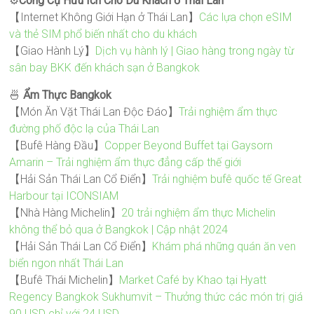
⚙️
Công Cụ Hữu Ích Cho Du Khách ở Thái Lan
【Internet Không Giới Hạn ở Thái Lan】
Các lựa chọn eSIM
và thẻ SIM phổ biến nhất cho du khách
【Giao Hành Lý】
Dịch vụ hành lý | Giao hàng trong ngày từ
sân bay BKK đến khách sạn ở Bangkok
🍜
Ẩm Thực Bangkok
【Món Ăn Vặt Thái Lan Độc Đáo】
Trải nghiệm ẩm thực
đường phố độc lạ của Thái Lan
【Bufê Hàng Đầu】
Copper Beyond Buffet tại Gaysorn
Amarin – Trải nghiệm ẩm thực đẳng cấp thế giới
【Hải Sản Thái Lan Cổ Điển】
Trải nghiệm bufê quốc tế Great
Harbour tại ICONSIAM
【Nhà Hàng Michelin】
20 trải nghiệm ẩm thực Michelin
không thể bỏ qua ở Bangkok | Cập nhật 2024
【Hải Sản Thái Lan Cổ Điển】
Khám phá những quán ăn ven
biển ngon nhất Thái Lan
【Bufê Thái Michelin】
Market Café by Khao tại Hyatt
Regency Bangkok Sukhumvit – Thưởng thức các món trị giá
90 USD chỉ với 24 USD