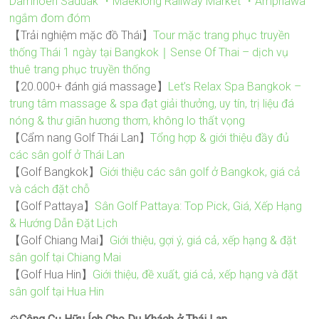
Damnoen Saduak ・Maeklong Railway Market ・Amphawa
ngắm đom đóm
【Trải nghiệm mặc đồ Thái】
Tour mặc trang phục truyền
thống Thái 1 ngày tại Bangkok｜Sense Of Thai – dịch vụ
thuê trang phục truyền thống
【20.000+ đánh giá massage】
Let’s Relax Spa Bangkok –
trung tâm massage & spa đạt giải thưởng, uy tín, trị liệu đá
nóng & thư giãn hương thơm, không lo thất vọng
【Cẩm nang Golf Thái Lan】
Tổng hợp & giới thiệu đầy đủ
các sân golf ở Thái Lan
【Golf Bangkok】
Giới thiệu các sân golf ở Bangkok, giá cả
và cách đặt chỗ
【Golf Pattaya】
Sân Golf Pattaya: Top Pick, Giá, Xếp Hạng
& Hướng Dẫn Đặt Lịch
【Golf Chiang Mai】
Giới thiệu, gợi ý, giá cả, xếp hạng & đặt
sân golf tại Chiang Mai
【Golf Hua Hin】
Giới thiệu, đề xuất, giá cả, xếp hạng và đặt
sân golf tại Hua Hin