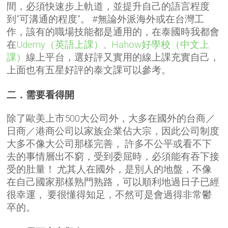
間，必須快速步上軌道，並提升自己的語言程度
到”可溝通的程度”。
#無論
外派海外或在台灣工
作，該有的職場技能都是通用的，在泰國時我都會
在
Udemy（英語上課）
Hahow好學校（中文上
、
課）
線上平台，選好評又實用的線上課充實自己，
上面也有五星好評的泰文課可以參考。
二．需要看得開
除了歐美上市500大公司外，大多在國外的台商／
日商／港商公司以家族企業佔大宗，因此公司制度
大多不像大公司那樣完善，
許多不公平或看不下
去的事情層出不窮，受到委屈時，必須能有吞下接
受的肚量！
尤其人在國外，是別人的地盤，不像
在自己國家那樣熟門熟路，可以順利地過日子已經
很幸運，
要很懂得知足，不然可是會過得非常鬱
卒的。