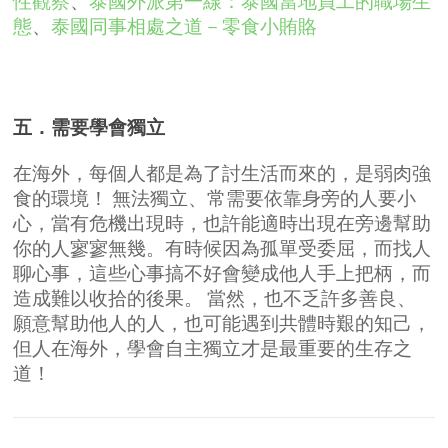
性觀察
、
泰國外派第一線：泰國當地員工的職場生
態
、
泰國同事相處之道－零食小賄賂
五．需要學會獨立
在海外，每個人都是為了討生活而來的，是弱肉強
食的環境！
無法獨立、常需要依靠身旁的人要小
心，當有危機出現時，也許能適時出現在旁邊幫助
你的人寥寥無幾。有時候因為孤單受委屈，而找人
聊心事，這些心事搞不好會變成他人手上把柄，而
造成難以收拾的後果。
當然，也不乏許多善良、
願意幫助他人的人，也可能遇到共體時艱的知己，
但人在海外，學會自主獨立才是最重要的生存之
道！