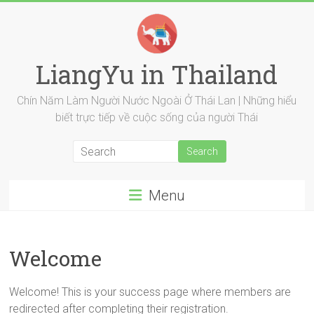
Skip
to
content
LiangYu in Thailand
Chín Năm Làm Người Nước Ngoài Ở Thái Lan | Những hiểu
biết trực tiếp về cuộc sống của người Thái
Menu
Welcome
Welcome! This is your success page where members are
redirected after completing their registration.