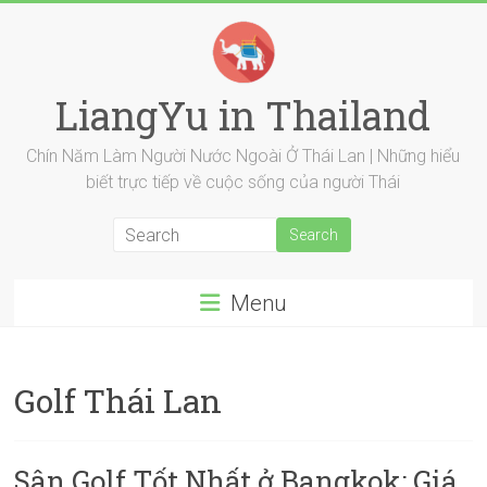
Skip
to
content
LiangYu in Thailand
Chín Năm Làm Người Nước Ngoài Ở Thái Lan | Những hiểu
biết trực tiếp về cuộc sống của người Thái
Menu
Golf Thái Lan
Sân Golf Tốt Nhất ở Bangkok: Giá