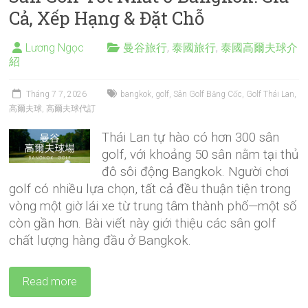
Cả, Xếp Hạng & Đặt Chỗ
Lương Ngọc
曼谷旅行
,
泰國旅行
,
泰國高爾夫球介
紹
Tháng 7 7, 2026
bangkok
,
golf
,
Sân Golf Băng Cốc
,
Golf Thái Lan
,
高爾夫球
,
高爾夫球代訂
Thái Lan tự hào có hơn 300 sân
golf, với khoảng 50 sân nằm tại thủ
đô sôi động Bangkok. Người chơi
golf có nhiều lựa chọn, tất cả đều thuận tiện trong
vòng một giờ lái xe từ trung tâm thành phố—một số
còn gần hơn. Bài viết này giới thiệu các sân golf
chất lượng hàng đầu ở Bangkok.
Read more