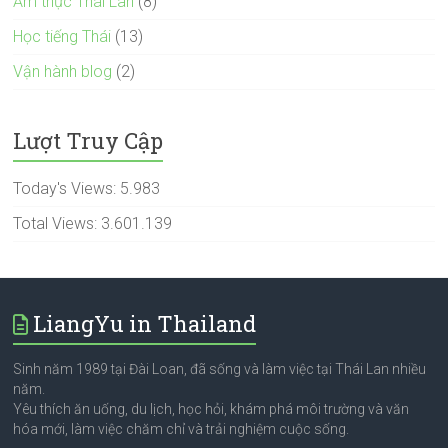
Ẩm thực Thái Lan
(8)
Học tiếng Thái
(13)
Vận hành blog
(2)
Lượt Truy Cập
Today's Views:
5.983
Total Views:
3.601.139
LiangYu in Thailand
Sinh năm 1989 tại Đài Loan, đã sống và làm việc tại Thái Lan nhiều
năm.
Yêu thích ăn uống, du lịch, học hỏi, khám phá môi trường và văn
hóa mới, làm việc chăm chỉ và trải nghiệm cuộc sống.