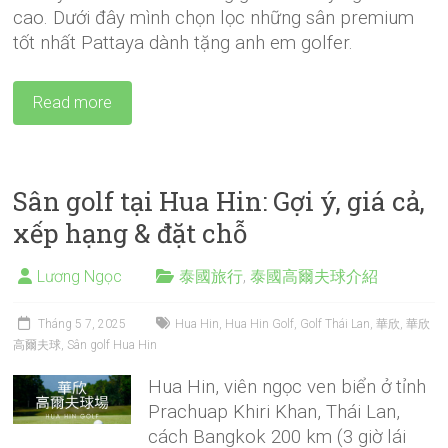
cao. Dưới đây mình chọn lọc những sân premium
tốt nhất Pattaya dành tặng anh em golfer.
Read more
Sân golf tại Hua Hin: Gợi ý, giá cả,
xếp hạng & đặt chỗ
Lương Ngọc
泰國旅行
,
泰國高爾夫球介紹
Tháng 5 7, 2025
Hua Hin
,
Hua Hin Golf
,
Golf Thái Lan
,
華欣
,
華欣
高爾夫球
,
Sân golf Hua Hin
Hua Hin, viên ngọc ven biển ở tỉnh
Prachuap Khiri Khan, Thái Lan,
cách Bangkok 200 km (3 giờ lái