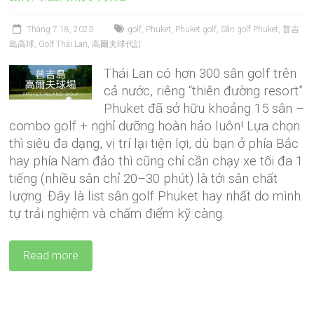
Tháng 7 18, 2023
golf
,
Phuket
,
Phuket golf
,
Sân golf Phuket
,
普吉
島高球
,
Golf Thái Lan
,
高爾夫球代訂
Thái Lan có hơn 300 sân golf trên
cả nước, riêng “thiên đường resort”
Phuket đã sở hữu khoảng 15 sân –
combo golf + nghỉ dưỡng hoàn hảo luôn! Lựa chọn
thì siêu đa dạng, vị trí lại tiện lợi, dù bạn ở phía Bắc
hay phía Nam đảo thì cũng chỉ cần chạy xe tối đa 1
tiếng (nhiều sân chỉ 20–30 phút) là tới sân chất
lượng. Đây là list sân golf Phuket hay nhất do mình
tự trải nghiệm và chấm điểm kỹ càng.
Read more