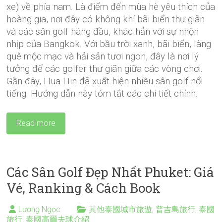
xe) về phía nam. Là điểm đến mùa hè yêu thích của
hoàng gia, nơi đây có không khí bãi biển thư giãn
và các sân golf hàng đầu, khác hẳn với sự nhộn
nhịp của Bangkok. Với bầu trời xanh, bãi biển, làng
quê mộc mạc và hải sản tươi ngon, đây là nơi lý
tưởng để các golfer thư giãn giữa các vòng chơi.
Gần đây, Hua Hin đã xuất hiện nhiều sân golf nổi
tiếng. Hướng dẫn này tóm tắt các chi tiết chính.
Read more
Các Sân Golf Đẹp Nhất Phuket: Giá
Vé, Ranking & Cách Book
Lương Ngọc
其他泰國城市旅遊
,
普吉島旅行
,
泰國
旅行
,
泰國高爾夫球介紹