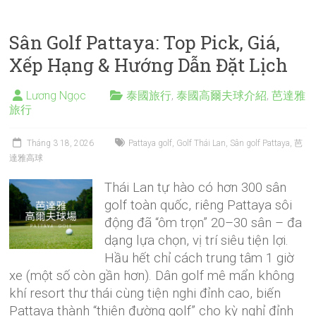
Sân Golf Pattaya: Top Pick, Giá,
Xếp Hạng & Hướng Dẫn Đặt Lịch
Lương Ngọc
泰國旅行
,
泰國高爾夫球介紹
,
芭達雅
旅行
Tháng 3 18, 2026
Pattaya golf
,
Golf Thái Lan
,
Sân golf Pattaya
,
芭
達雅高球
Thái Lan tự hào có hơn 300 sân
golf toàn quốc, riêng Pattaya sôi
động đã “ôm trọn” 20–30 sân – đa
dạng lựa chọn, vị trí siêu tiện lợi.
Hầu hết chỉ cách trung tâm 1 giờ
xe (một số còn gần hơn). Dân golf mê mẩn không
khí resort thư thái cùng tiện nghi đỉnh cao, biến
Pattaya thành “thiên đường golf” cho kỳ nghỉ đỉnh