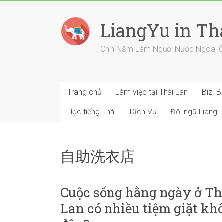
Skip
to
LiangYu in Th
content
Chín Năm Làm Người Nước Ngoài Ở Th
Trang chủ
Làm việc tại Thái Lan
Biz. 
Học tiếng Thái
Dịch Vụ
Đội ngũ Liang
自助洗衣店
Cuộc sống hằng ngày ở Thá
Lan có nhiều tiệm giặt kh