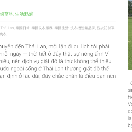
國當地 生活點滴
 Thái Lan
,
泰國日常
,
泰國洗衣服務
,
泰國生活
,
洗衣機連鎖品牌
,
洗衣託付單
,
烘衣
huyển đến Thái Lan, mỗi lần đi du lịch tôi phải
 mỗi ngày — thời tiết ở đây thật sự nóng ẩm! Vì
iều, nên dịch vụ giặt đồ là thứ không thể thiếu.
ước ngoài sống ở Thái Lan thường giặt đồ thế
n định ở lâu dài, đây chắc chắn là điều bạn nên
T
si
hi
Vớ
d
l
b