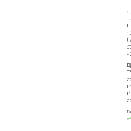
Tr
c
b
t
h
t
độ
và
D
Tô
d
ti
th
d
Đừ
W