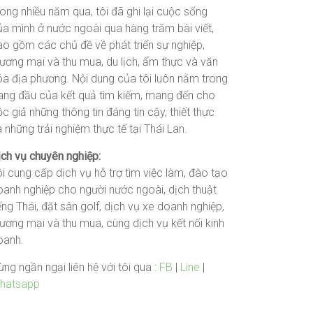
ong nhiều năm qua, tôi đã ghi lại cuộc sống
ủa mình ở nước ngoài qua hàng trăm bài viết,
ao gồm các chủ đề về phát triển sự nghiệp,
hương mại và thu mua, du lịch, ẩm thực và văn
óa địa phương. Nội dung của tôi luôn nằm trong
rang đầu của kết quả tìm kiếm, mang đến cho
c giả những thông tin đáng tin cậy, thiết thực
 những trải nghiệm thực tế tại Thái Lan.
ịch vụ chuyên nghiệp:
i cung cấp dịch vụ hỗ trợ tìm việc làm, đào tạo
oanh nghiệp cho người nước ngoài, dịch thuật
ếng Thái, đặt sân golf, dịch vụ xe doanh nghiệp,
ương mại và thu mua, cùng dịch vụ kết nối kinh
oanh.
ng ngần ngại liên hệ với tôi qua :
FB
|
Line
|
hatsapp