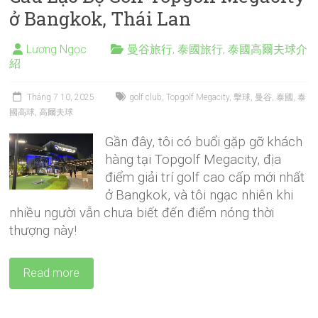
ở Bangkok, Thái Lan
Lương Ngọc
曼谷旅行
,
泰國旅行
,
泰國高爾夫球介
紹
Tháng 7 10, 2025
golf club
,
Topgolf Megacity
,
擊球
,
曼谷
,
泰國
,
泰
國高球
,
高爾夫球
Gần đây, tôi có buổi gặp gỡ khách
hàng tại Topgolf Megacity, địa
điểm giải trí golf cao cấp mới nhất
ở Bangkok, và tôi ngạc nhiên khi
nhiều người vẫn chưa biết đến điểm nóng thời
thượng này!
Read more