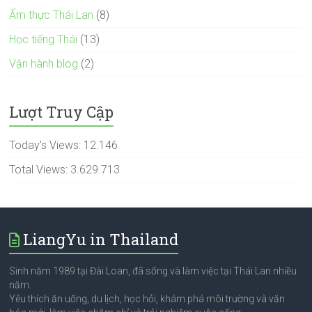
Ẩm thực Thái Lan
(8)
Học tiếng Thái
(13)
Vận hành blog
(2)
Lượt Truy Cập
Today's Views:
12.146
Total Views:
3.629.713
LiangYu in Thailand
Sinh năm 1989 tại Đài Loan, đã sống và làm việc tại Thái Lan nhiều
năm.
Yêu thích ăn uống, du lịch, học hỏi, khám phá môi trường và văn