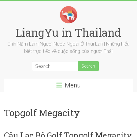
Skip
to
content
LiangYu in Thailand
Chín Năm Làm Người Nước Ngoài Ở Thái Lan | Những hiểu
biết trực tiếp về cuộc sống của người Thái
Menu
Topgolf Megacity
Câu Lạc Bộ Golf Topgolf Megacity