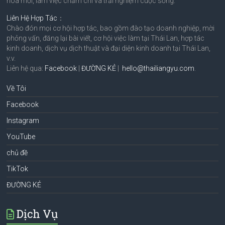
hóa mới, làm việc chăm chỉ và trải nghiệm cuộc sống.
Liên Hệ Hợp Tác
：
Chào đón mọi cơ hội hợp tác, bao gồm đào tạo doanh nghiệp, mời
phỏng vấn, đăng lại bài viết, cơ hội việc làm tại Thái Lan, hợp tác
kinh doanh, dịch vụ dịch thuật và đại diện kinh doanh tại Thái Lan,
v.v.
Liên hệ qua:
Facebook
|
ĐƯỜNG KẺ
|
hello@thailiangyu.com
.
Về Tôi
Facebook
Instagram
YouTube
chủ đề
TikTok
ĐƯỜNG KẺ
Dịch Vụ