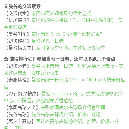
🚆曼谷的交通票券
【交通代步】
泰国市区交通常见的代步方式
【机场接送】
泰国机场包车接送｜BKK/DMK机场(BKK) – 曼
谷市区饭店
【曼谷叫车】
泰国出租车 vs. Grab哪个比较优惠？
【初访推荐】
曼谷观光一日券
【曼谷搭火车】
泰国搭火车体验：在铁轨上等火车
⛱️ 懒得排行程？参加当地一日游，还可以多跑几个景点
【初访必看】
曼谷水上市场一日游｜丹能莎朵水上市场・美
功铁道市集・安帕瓦萤火虫
【泰服体验】
曼谷泰服一日体验｜Sense Of Thai 传统泰服租
借
【2万+好评按摩】
曼谷Let’s Relax Spa，优质得奖按摩水疗
中心、不踩雷，热石按摩芳香放松
【泰国高球大全】
完整泰国高尔夫球场介绍总整理
【曼谷高球】
曼谷高尔夫球场介绍、价格、订场
【芭达雅高球】
芭达雅高尔夫球场介绍、推荐、价格、排
名、订场