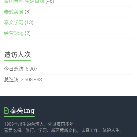
泰国当地 生活点滴
(48)
泰式美食
(8)
泰文学习
(13)
经营Blog
(2)
造访人次
今日造访:
6,907
总造访:
3,608,833
泰亮ing
1989年出生的台湾人，外派泰国多年。
喜爱吃喝、旅行、学习、新环境新文化，认真工作、体验人生。