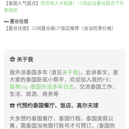
【泰国人气甜点】
吃在地人才知道！10间必访曼谷甜点下午
茶体验
🛏️
曼谷住宿
【曼谷住宿】20间曼谷高CP饭店推荐（含淡旺季价格）
😎 关于我
我外派泰国多年 (请见
关于我
)，会讲泰文，是
大家的泰国卧底小帮手，欢迎加入我的FB：
泰亮ing -泰国外派多年日志
，交流泰国工作、
生活、旅游、商务等
☎ 代预约泰国餐厅、饭店、高尔夫球
大多预约泰国餐厅、泰国行程、泰国度假公
寓，需泰国当地银行账号才可预订，(泰国热