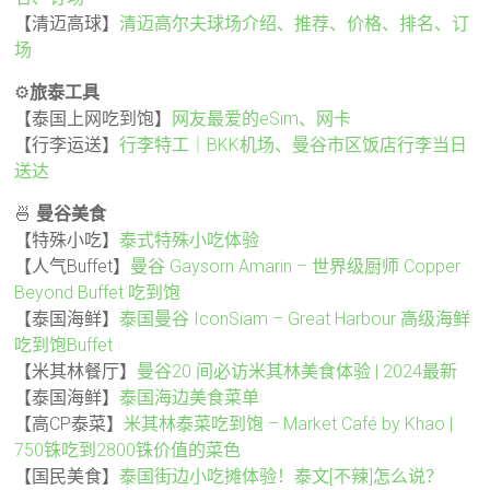
【清迈高球】
清迈高尔夫球场介绍、推荐、价格、排名、订
场
⚙️
旅泰工具
【泰国上网吃到饱】
网友最爱的eSim、网卡
【行李运送】
行李特工｜BKK机场、曼谷市区饭店行李当日
送达
🍜
曼谷美食
【特殊小吃】
泰式特殊小吃体验
【人气Buffet】
曼谷 Gaysorn Amarin – 世界级厨师 Copper
Beyond Buffet 吃到饱
【泰国海鲜】
泰国曼谷 IconSiam – Great Harbour 高级海鲜
吃到饱Buffet
【米其林餐厅】
曼谷20 间必访米其林美食体验 | 2024最新
【泰国海鲜】
泰国海边美食菜单
【高CP泰菜】
米其林泰菜吃到饱 – Market Café by Khao |
750铢吃到2800铢价值的菜色
【国民美食】
泰国街边小吃摊体验！泰文[不辣]怎么说？