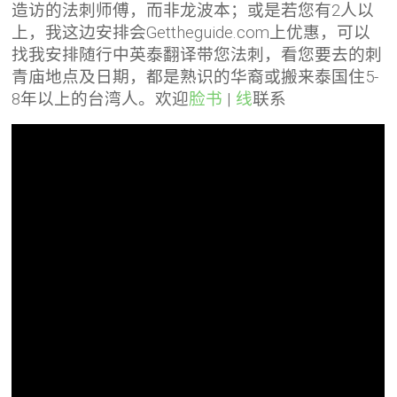
造访的法刺师傅，而非龙波本；或是若您有2人以
上，我这边安排会Gettheguide.com上优惠，可以
找我安排随行中英泰翻译带您法刺，看您要去的刺
青庙地点及日期，都是熟识的华裔或搬来泰国住5-
8年以上的台湾人。欢迎
脸书
|
线
联系