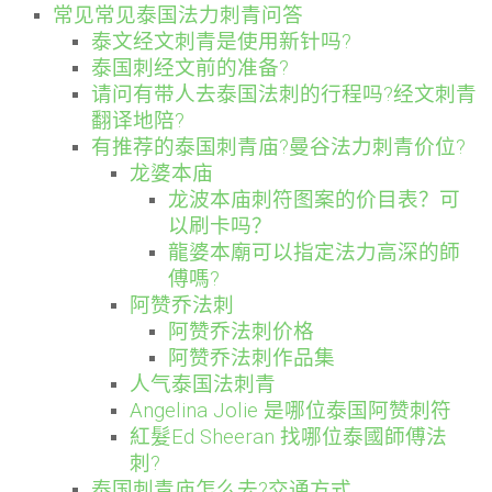
常见常见泰国法力刺青问答
泰文经文刺青是使用新针吗?
泰国刺经文前的准备?
请问有带人去泰国法刺的行程吗?经文刺青
翻译地陪?
有推荐的泰国刺青庙?曼谷法力刺青价位?
龙婆本庙
龙波本庙刺符图案的价目表？可
以刷卡吗？
龍婆本廟可以指定法力高深的師
傅嗎?
阿赞乔法刺
阿赞乔法刺价格
阿赞乔法刺作品集
人气泰国法刺青
Angelina Jolie 是哪位泰国阿赞刺符
紅髮Ed Sheeran 找哪位泰國師傅法
刺?
泰国刺青庙怎么去?交通方式