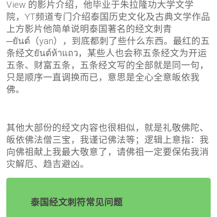
View 的影片介绍，他毕业于朱拉隆功大学文学
院，YT频道专门介绍泰国历史文化及古典文学作品
上方影片他简单说明泰国著名的经文刺青
─ยันต์（yan），到底都刺了些什么东西。最红的五
条经文ยันต์ห้าแถว，某些人也会称五条经文为开运
五条、财富五条，五条经文写的全部就是同一句，
只是顺序一直调换而已，意思是全心全意皈依我
佛。
其他大部份的经文内容也很相似，就是礼敬佛陀、
皈依佛法僧三宝，我谨记佛法等；逻辑上意指：我
向佛祖献上我最大敬意了，请佛祖一定要保佑我消
灾解厄、趋吉避凶。
泰国经文刺符常见问题