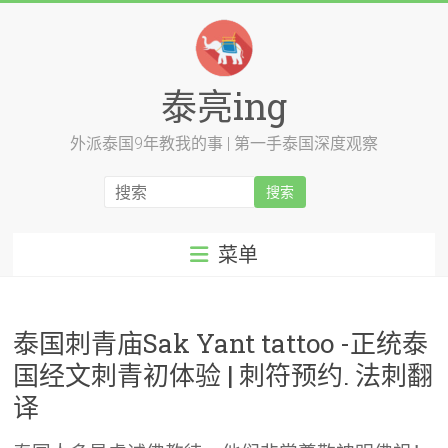
跳
至
内
容
泰亮ing
外派泰国9年教我的事 | 第一手泰国深度观察
菜单
泰国刺青庙Sak Yant tattoo -正统泰
国经文刺青初体验 | 刺符预约. 法刺翻
译