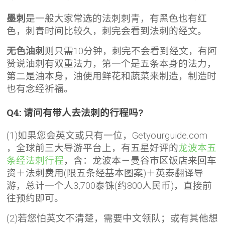
墨刺
是一般大家常选的法刺刺青，有黑色也有红
色，刺青时间比较久，刺完会看到法刺的经文。
无色油刺
则只需10分钟，刺完不会看到经文，有阿
赞说油刺有双重法力，第一个是五条本身的法力，
第二是油本身，油使用鲜花和蔬菜来制造，制造时
也有念经祈福。
Q4: 请问有带人去法刺的行程吗?
(1)如果您会英文或只有一位，Getyourguide.com
，全球前三大导游平台上，有五星好评的
龙波本五
条经法刺行程
，含：龙波本－曼谷市区饭店来回车
资＋法刺费用(限五条经基本图案)＋英泰翻译导
游，总计一个人3,700泰铢(约800人民币)，直接前
往预约即可。
(2)若您怕英文不清楚，需要中文领队；或有其他想