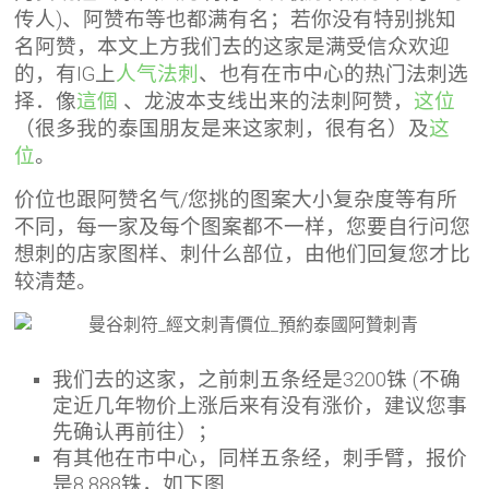
传人)、阿赞布等也都满有名；若你没有特别挑知
名阿赞，本文上方我们去的这家是满受信众欢迎
的，有IG上
人气法刺
、也有在市中心的热门法刺选
择．像
這個
、龙波本支线出来的法刺阿赞，
这位
（很多我的泰国朋友是来这家刺，很有名）及
这
位
。
价位也跟阿赞名气/您挑的图案大小复杂度等有所
不同，每一家及每个图案都不一样，您要自行问您
想刺的店家图样、刺什么部位，由他们回复您才比
较清楚
。
我们去的这家，之前刺五条经是3200铢 (不确
定近几年物价上涨后来有没有涨价，建议您事
先确认再前往）；
有其他在市中心，同样五条经，刺手臂，报价
是8,888铢，如下图