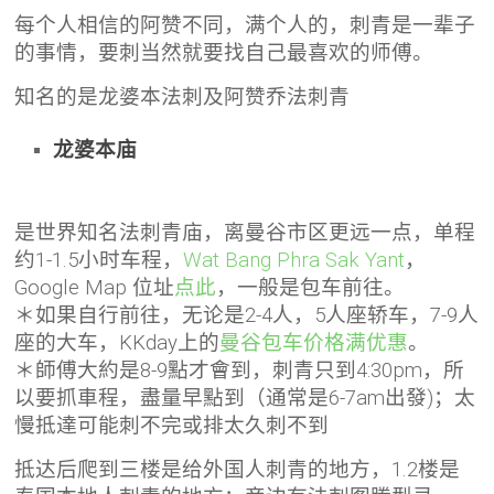
每个人相信的阿赞不同，满个人的，刺青是一辈子
的事情，要刺当然就要找自己最喜欢的师傅。
知名的是龙婆本法刺及阿赞乔法刺青
龙婆本庙
是世界知名法刺青庙，离曼谷市区更远一点，单程
约1-1.5小时车程，
Wat Bang Phra Sak Yant
，
Google Map 位址
点此
，一般是包车前往。
＊如果自行前往，无论是2-4人，5人座轿车，7-9人
座的大车，KKday上的
曼谷包车价格满优惠
。
＊師傅大約是8-9點才會到，刺青只到4:30pm，所
以要抓車程，盡量早點到（通常是6-7am出發)；太
慢抵達可能刺不完或排太久刺不到
抵达后爬到三楼是给外国人刺青的地方，1.2楼是