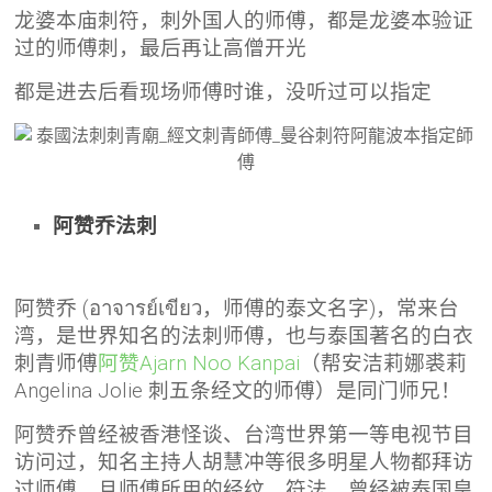
龙婆本庙刺符，刺外国人的师傅，都是龙婆本验证
过的师傅刺，最后再让高僧开光
都是进去后看现场师傅时谁，没听过可以指定
阿赞乔法刺
阿赞乔 (อาจารย์เขียว，师傅的泰文名字)，常来台
湾，是世界知名的法刺师傅，也与泰国著名的白衣
刺青师傅
阿赞Ajarn Noo Kanpai
（帮安洁莉娜裘莉
Angelina Jolie 刺五条经文的师傅）是同门师兄！
阿赞乔曾经被香港怪谈、台湾世界第一等电视节目
访问过，知名主持人胡慧冲等很多明星人物都拜访
过师傅，且师傅所用的经纹、符法，曾经被泰国皇