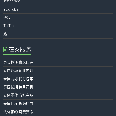
Instagram
YouTube
线程
TikTok
线
在泰服务
泰语翻译 泰文口译
泰国外派 企业内训
泰国高球 代订包车
泰国长期 包月司机
泰制零件 汽机车品
泰国批发 货源厂商
法刺预约 阿赞算命