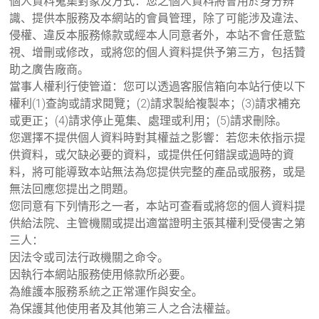
個人資料蒐集對象及方式：您之個人資料將會用於身分辨
識、提供本服務及本網站的會員管理，除了可能涉及違法、
侵權、違反本服務條款或經本人同意者外，本站不會任意監
視、增刪或修改，或將您的個人資料提供予第三方，包括贊
助之廣告廠商。
當事人權利行使管道：您可以透過客服信箱向本站行使以下
權利(1)查詢或請求閱覽；(2)請求製給複製本；(3)請求補充
或更正；(4)請求停止蒐集、處理或利用；(5)請求刪除。
您選擇不提供個人資料時對其權益之影響：若您未依指示提
供資料，或欠缺必要的資料，或提供任何錯誤或過時的資
料，將可能導致本站無法為您提供完整的產品或服務，或是
無法回應您提出之問題。
您同意有下列情形之一者，本站可查看或將您的個人資料提
供給法院、主管機關或提出適當證明主張其權利受侵害之第
三人：
因法令或司法行政機關之命令。
因執行本網站服務使用條款所必要。
為維護本服務系統之正常運作與安全。
為保護其他使用者及其他第三人之合法權益。