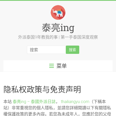
跳
至
内
容
泰亮ing
外派泰国9年教我的事 | 第一手泰国深度观察
菜单
隐私权政策与免责声明
本站
泰亮ing – 泰國外派日誌
，
thailiangyu.com
（下稱本
站）非常重視您的個人隱私，並請您詳細閱讀以下有關隱私
權保護政策的更多內容。若您為未成年人，您應於您的父母