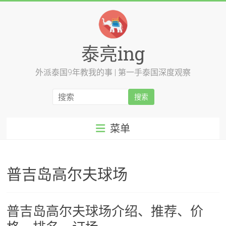
跳
至
内
容
泰亮ing
外派泰国9年教我的事 | 第一手泰国深度观察
菜单
普吉岛高尔夫球场
普吉岛高尔夫球场介绍、推荐、价