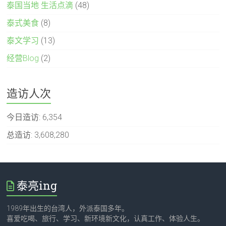
泰国当地 生活点滴
(48)
泰式美食
(8)
泰文学习
(13)
经营Blog
(2)
造访人次
今日造访:
6,354
总造访:
3,608,280
泰亮ing
1989年出生的台湾人，外派泰国多年。
喜爱吃喝、旅行、学习、新环境新文化，认真工作、体验人生。