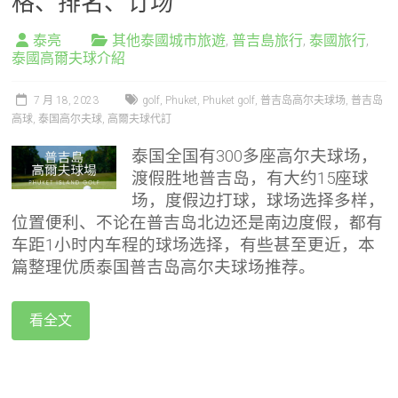
格、排名、订场
泰亮
其他泰國城市旅遊
,
普吉島旅行
,
泰國旅行
,
泰國高爾夫球介紹
7 月 18, 2023
golf
,
Phuket
,
Phuket golf
,
普吉岛高尔夫球场
,
普吉岛
高球
,
泰国高尔夫球
,
高爾夫球代訂
泰国全国有300多座高尔夫球场，
渡假胜地普吉岛，有大约15座球
场，度假边打球，球场选择多样，
位置便利、不论在普吉岛北边还是南边度假，都有
车距1小时内车程的球场选择，有些甚至更近，本
篇整理优质泰国普吉岛高尔夫球场推荐。
看全文