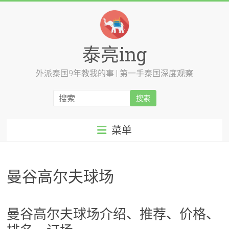
跳
至
内
容
泰亮ing
外派泰国9年教我的事 | 第一手泰国深度观察
菜单
曼谷高尔夫球场
曼谷高尔夫球场介绍、推荐、价格、