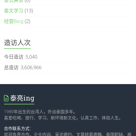
泰式美食
(8)
泰文学习
(13)
经营Blog
(2)
造访人次
今日造访:
5,040
总造访:
3,606,966
泰亮ing
1989年出生的台湾人，外派泰国多年。
喜爱吃喝、旅行、学习、新环境新文化，认真工作、体验人生。
合作联系方式
：
欢迎各界合作，企业内训、采访邀约、文章转载邀稿、泰国职缺、商