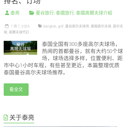
排名、订场
泰亮
曼谷旅行
,
泰國旅行
,
泰國高爾夫球介紹
7 月 7, 2026
bangkok
,
golf
,
曼谷高尔夫球场
,
泰国高尔夫球
,
高尔夫
球
,
高爾夫球代訂
泰国全国有300多座高尔夫球场，
热闹的首都曼谷，就有大约50个球
场，球场选择多样，位置便利、距
市中心1小时车程，有些甚至更近，本篇整理优质
泰国曼谷高尔夫球场推荐。
看全文
关于泰亮